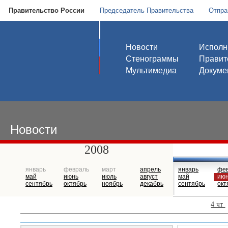
Правительство России
Председатель Правительства
Отпра
Новости
Исполн
Стенограммы
Правит
Мультимедиа
Докуме
Новости
2008
январь
февраль
март
апрель
январь
фе
май
июнь
июль
август
май
ию
сентябрь
октябрь
ноябрь
декабрь
сентябрь
окт
4 чт