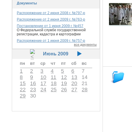
Документы
Распоряжение от 2 июня 2008 г. №797-р
Распоряжение от 2 июня 2009 г. №763-р
Постановление от 1 июня 2009 г. №457
О Федеральной службе государственной
регистрации, кадастра и картографии
Распоряжение от 1 июня 2009 г. №757-р
все документы
Июнь 2009
пн
вт
ср
чт
пт
сб
вс
1
2
3
4
5
6
7
8
9
10
11
12
13
14
15
16
17
18
19
20
21
22
23
24
25
26
27
28
29
30