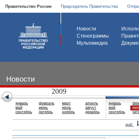
Правительство России
Председатель Правительства
Отпра
Новости
Исполн
Стенограммы
Правит
Мультимедиа
Докуме
Новости
2009
январь
февраль
март
апрель
январь
фе
май
июнь
июль
август
май
ию
сентябрь
октябрь
ноябрь
декабрь
сентябрь
окт
май