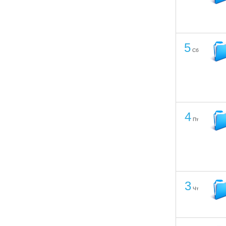
5
Сб
4
Пт
3
Чт