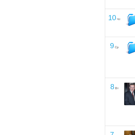
10
Чт
9
Ср
8
Вт
7