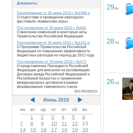
Документы
29
Вт
Распоряжение от 30 июня 2010 г. №1098-р
О подготовке и проведении ежегодного
фестиваля «Кавказские игры»
Постановление от 30 июня 2010 г. №484
О внесении изменений в некоторые акты
Правительства Российской Федерации
28
Распоряжение от 30 июня 2010 г. №1101-р
Пн
О Программе Правительства Российской
Федерации по повышению эффективности
бюджетных расходов на период до 2012 года
Постановление от 29 июня 2010 г. №473
О представлении Президенту Российской
Федерации для внесения на ратификацию
Договора между Российской Федерацией и
Республикой Казахстан о применении
26
международных договоров в рамках
Сб
формирования таможенного союза
все документы
Июнь 2010
пн
вт
ср
чт
пт
сб
вс
1
2
3
4
5
6
7
8
9
10
11
12
13
14
15
16
17
18
19
20