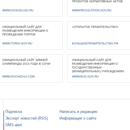
ПРОЕКТОВ НОРМАТИВНЫХ АКТОВ
WWW.GOSUSLUGI.RU
WWW.REGULATION.GOV.RU
ОФИЦИАЛЬНЫЙ САЙТ ДЛЯ
«ОТКРЫТОЕ ПРАВИТЕЛЬСТВО»
РАЗМЕЩЕНИЯ ИНФОРМАЦИИ О
ПРОВЕДЕНИИ ТОРГОВ
WWW.TORGI.GOV.RU
БОЛЬШОЕПРАВИТЕЛЬСТВО.РФ
ОФИЦИАЛЬНЫЙ САЙТ ЗИМНЕЙ
ОФИЦИАЛЬНЫЙ САЙТ ДЛЯ
ОЛИМПИАДЫ 2014 ГОДА В СОЧИ
РАЗМЕЩЕНИЯ ИНФОРМАЦИИ О
ГОСУДАРСТВЕННЫХ
(МУНИЦИПАЛЬНЫХ) УЧРЕЖДЕНИЯХ
WWW.SOCHI2014.COM
WWW.BUS.GOV.RU
Подписка
Написать в редакцию
Экспорт новостей (RSS)
Информация о сайте
SMS-alert