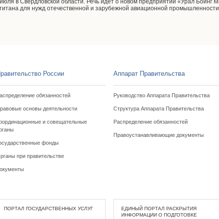
 июля в Свердловской области. Речь идет о новом предприятии «Урал Боинг 
 титана для нужд отечественной и зарубежной авиационной промышленности,
равительство России
Аппарат Правительства
аспределение обязанностей
Руководство Аппарата Правительства
равовые основы деятельности
Структура Аппарата Правительства
оординационные и совещательные
Распределение обязанностей
рганы
Правоустанавливающие документы
осударственные фонды
рганы при правительстве
окументы
ПОРТАЛ ГОСУДАРСТВЕННЫХ УСЛУГ
ЕДИНЫЙ ПОРТАЛ РАСКРЫТИЯ
ИНФОРМАЦИИ О ПОДГОТОВКЕ