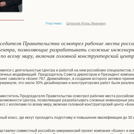
Участники:
Шувалов Игорь Иванович
седателя Правительства осмотрел рабочие места россий
нтра, позволяющие разрабатывать сложные инженерны
 по всему миру, включая головной конструкторский цент
мился с деятельностью Центра и работой на нем российских специалистов,
личных модификаций. Председатель Совета директоров и Президент компан
оект самолета «Боинг-787. Дримлайнер», в создании которого активно прини
черкнули, что около 30% дизайнерских и конструкторских работ были реали
меститель Председателя Правительства осмотрел рабочие места российских
возможности Центра, позволяющие разрабатывать сложные инженерные реш
сс с коллегами по всему миру, включая головной конструкторский центр «Бои
ный класс, где могут проходить подготовку и повышение квалификации до 30
едставлен совместный российско-американский проект компании «Боинг» и 