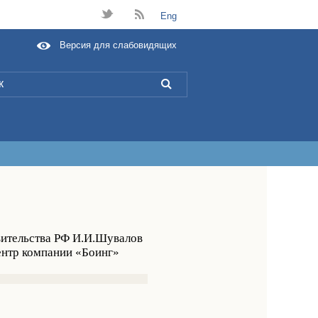
t
B
Eng
Версия для слабовидящих
L
вительства РФ И.И.Шувалов
ентр компании «Боинг»