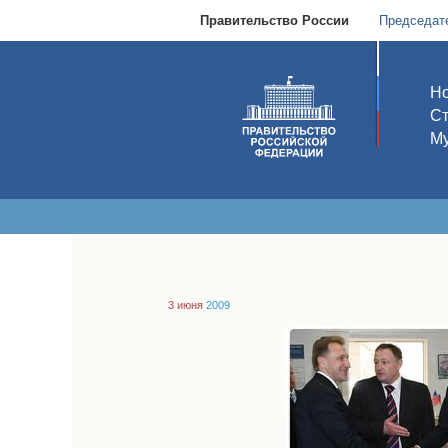
Правительство России
Председат
Но
С
Му
3 июня
2009