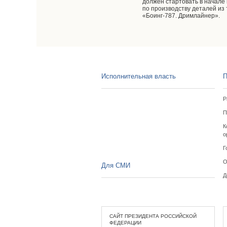
должен стартовать в начале
по производству деталей из
«Боинг-787. Дримлайнер».
Исполнительная власть
П
Р
П
К
о
Г
О
Для СМИ
Д
САЙТ ПРЕЗИДЕНТА РОССИЙСКОЙ
ФЕДЕРАЦИИ