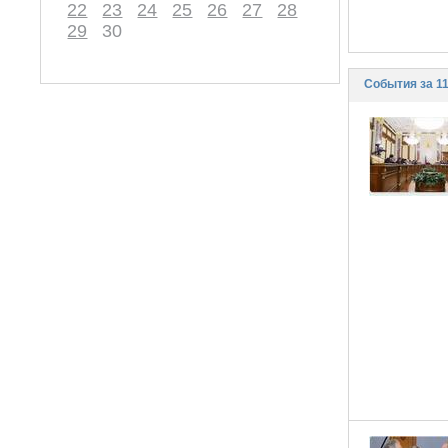
22
23
24
25
26
27
28
29
30
События за 1