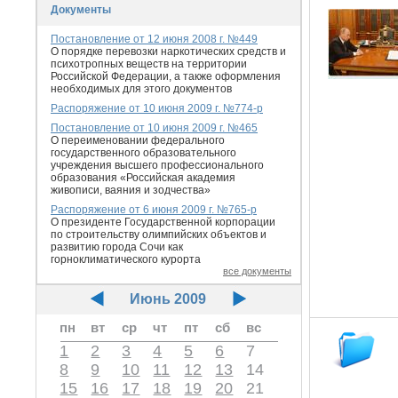
Документы
Постановление от 12 июня 2008 г. №449
О порядке перевозки наркотических средств и
психотропных веществ на территории
Российской Федерации, а также оформления
необходимых для этого документов
Распоряжение от 10 июня 2009 г. №774-р
Постановление от 10 июня 2009 г. №465
О переименовании федерального
государственного образовательного
учреждения высшего профессионального
образования «Российская академия
живописи, ваяния и зодчества»
Распоряжение от 6 июня 2009 г. №765-р
О президенте Государственной корпорации
по строительству олимпийских объектов и
развитию города Сочи как
горноклиматического курорта
все документы
Июнь 2009
пн
вт
ср
чт
пт
сб
вс
1
2
3
4
5
6
7
8
9
10
11
12
13
14
15
16
17
18
19
20
21