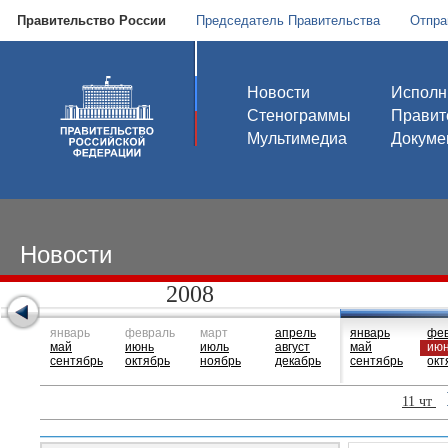
Правительство России
Председатель Правительства
Отпра
Новости
Исполн
Стенограммы
Правит
Мультимедиа
Докуме
Новости
2008
январь
февраль
март
апрель
январь
фе
май
июнь
июль
август
май
ию
сентябрь
октябрь
ноябрь
декабрь
сентябрь
окт
11 чт