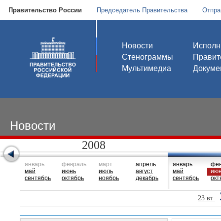
Правительство России
Председатель Правительства
Отпра
Новости
Исполн
Стенограммы
Правит
Мультимедиа
Докуме
Новости
2008
январь
февраль
март
апрель
январь
фе
май
июнь
июль
август
май
ию
сентябрь
октябрь
ноябрь
декабрь
сентябрь
окт
23 вт