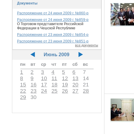
Документы
Распоряжение от 24 июня 2009 г. №860-р
Распоряжение от 24 июня 2009 г. №859-р
О Торговом представителе Российской
Федерации в Чешской Республике
Распоряжение от 23 июня 2009 г. №854-р
Распоряжение от 23 июня 2009 г. №851-р
все документы
Июнь 2009
пн
вт
ср
чт
пт
сб
вс
1
2
3
4
5
6
7
8
9
10
11
12
13
14
15
16
17
18
19
20
21
22
23
24
25
26
27
28
29
30