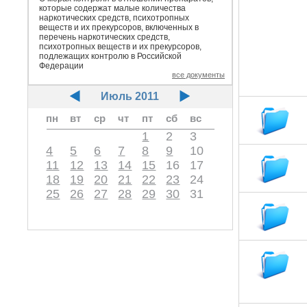
которые содержат малые количества
наркотических средств, психотропных
веществ и их прекурсоров, включенных в
перечень наркотических средств,
психотропных веществ и их прекурсоров,
подлежащих контролю в Российской
Федерации
все документы
Июль 2011
пн
вт
ср
чт
пт
сб
вс
1
2
3
4
5
6
7
8
9
10
11
12
13
14
15
16
17
18
19
20
21
22
23
24
25
26
27
28
29
30
31