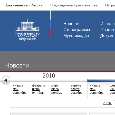
Правительство России
Председатель Правительства
Отпра
Новости
Исполн
Стенограммы
Правит
Мультимедиа
Докуме
Новости
2010
январь
февраль
март
апрель
январь
фе
май
июнь
июль
август
май
ию
сентябрь
октябрь
ноябрь
декабрь
сентябрь
окт
20 ср