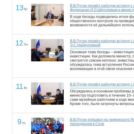
13
В.В.Путин провёл рабочую встречу с
Вт
Федерации И.О.Щёголевым и министр
В ходе беседы подводились итоги ф
общественного контроля за проведе
возможности её дальнейшего исполь
12
В.В.Путин провёл рабочую встречу с
Пн
Э.С.Набиуллиной
Основная тема беседы – инвестицио
инвестиции. Как доложила министр, 
смотрятся совсем неплохо: инвестиц
обсуждалась тема вступления России
возникающие в этой связи опасения 
11
В.В.Путин провёл рабочую встречу с
Вс
Обсуждались в основном проблемы р
министру подготовить в течение 10–
сами музейные работники в ходе мно
Кроме того, были затронуты вопросы
9
В.В.Путин побывал на чемпионате Р
Пт
проходящем в Сочи