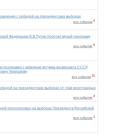
авления с победой на президентских выборах
4
все события
ской Федерации В.В.Путин посетил музей-панораму
6
все события
ин поздравил с юбилеем летчика-космонавта СССР,
овну Терешкову
21
все события
обедой на президентских выборах от глав иностранных
4
все события
тиной проголосовал на выборах Президента Российской
1
все события