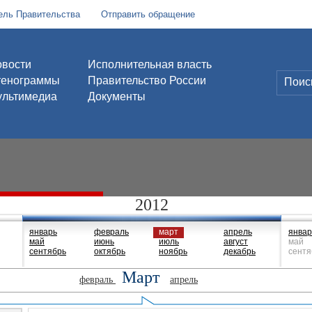
ель Правительства
Отправить обращение
вости
Исполнительная власть
тенограммы
Правительство России
льтимедиа
Документы
2012
январь
февраль
март
апрель
январ
май
июнь
июль
август
май
сентябрь
октябрь
ноябрь
декабрь
сентя
Март
февраль
апрель