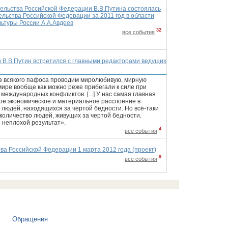
ельства Российской Федерации В.В.Путина состоялась
льства Российской Федерации за 2011 год в области
льтуры России А.А.Авдеев
32
все события
 В.В.Путин встретился с главными редакторами ведущих
ез всякого пафоса проводим миролюбивую, мирную
 мире вообще как можно реже прибегали к силе при
еждународных конфликтов. [...] У нас самая главная
ое экономическое и материальное расслоение в
людей, находящихся за чертой бедности. Но всё-таки
 количество людей, живущих за чертой бедности.
о неплохой результат».
4
все события
а Российской Федерации 1 марта 2012 года (проект)
9
все события
Обращения