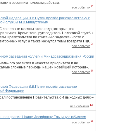
товки к весенним полевым работам.
2
все события
ской Федерации В.В.Путин провёл рабочую встречу с
вой службы М.В.Мишустиным
за первые месяцы этого года, которые, как
рилично». Кроме того, руководитель Налоговой службы
авы Правительства по списанию задолженности с
ектронных услуг, а также коснулся темы возврата НДС.
4
все события
енном заседании коллегии Минздравсоцразвития России
ального развития в качестве приоритета и не
в самые сложные периоды нашей новейшей истории».
5
все события
ской Федерации В.В.Путин провёл заседание
кой Федерации
сал постановление Правительства о 4 выходных днях –
13
все события
ин поздравил Наину Иосифовну Ельцину с юбилеем
3
все события