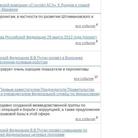
ежской компании «Статойл АСА» Х.Лундом и главой
е Маржери
роектам, в частности по развитию Штокмановского и
4
все события
а Российской Федерации 29 марта 2012 года (проект)
6
все события
ской Федерации В.В.Путин провёл в Воронеже
 весенним полевым работам
трирует очень хорошие показатели и перспективы
17
все события
с Первым заместителем Председателя Правительства
 и руководителем Федеральной службы по финансовому
едавно созданной межведомственной группы по
операций и борьбе с коррупцией, а также предложения
равовой базы в этой сфере.
9
все события
ской Федерации В.В.Путин провёл совещание по
ния федеральных целевых программ