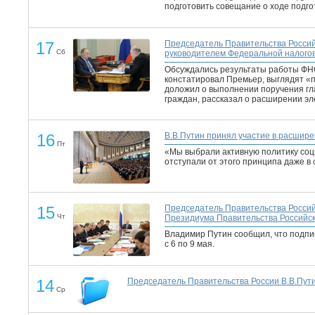
подготовить совещание о ходе подго
17
Председатель Правительства Россий
Сб
руководителем Федеральной налого
Обсуждались результаты работы ФНС 
констатировал Премьер, выглядят «п
доложил о выполнении поручения гл
граждан, рассказал о расширении эл
16
В.В.Путин принял участие в расшир
Пт
«Мы выбрали активную политику соци
отступали от этого принципа даже 
15
Председатель Правительства Россий
Чт
Президиума Правительства Российс
Владимир Путин сообщил, что подпи
с 6 по 9 мая.
14
Председатель Правительства России В.В.Пут
Ср