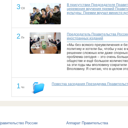
3
В присутствии Председателя Правит
Сб
церемония вручения премий Правите
культуры. Премии вручал министр ку
2
Председатель Правительства России
Пт
иностранных изданий
«Мы без всякого преувеличения и б
политику и хотели бы, чтобы у нас в
решении сложных или даже спорных м
проблема сегодня – это очень больш
обществе и ещё большое количество 
за эти годы мы вполовину сократили
Вполовину. Я считаю, что в целом эт
1
Повестка заседания Президиума Правительств
Чт
равительство России
Аппарат Правительства