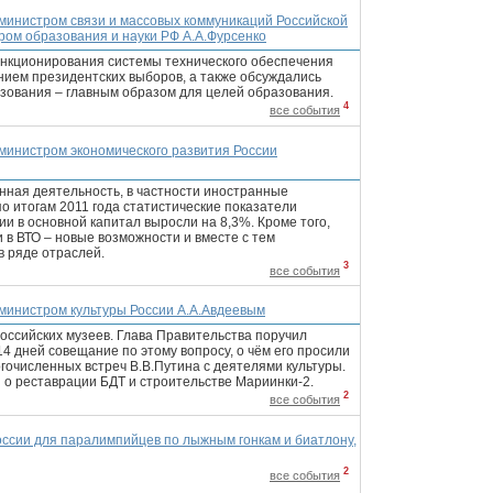
 министром связи и массовых коммуникаций Российской
ом образования и науки РФ А.А.Фурсенко
ункционирования системы технического обеспечения
нием президентских выборов, а также обсуждались
зования – главным образом для целей образования.
4
все события
 министром экономического развития России
нная деятельность, в частности иностранные
по итогам 2011 года статистические показатели
ии в основной капитал выросли на 8,3%. Кроме того,
 в ВТО – новые возможности и вместе с тем
в ряде отраслей.
3
все события
 министром культуры России А.А.Авдеевым
оссийских музеев. Глава Правительства поручил
14 дней совещание по этому вопросу, о чём его просили
гочисленных встреч В.В.Путина с деятелями культуры.
 о реставрации БДТ и строительстве Мариинки-2.
2
все события
оссии для паралимпийцев по лыжным гонкам и биатлону,
2
все события