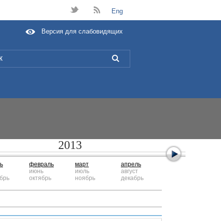
t
B
Eng
Версия для слабовидящих
L
2013
ь
февраль
март
апрель
июнь
июль
август
брь
октябрь
ноябрь
декабрь