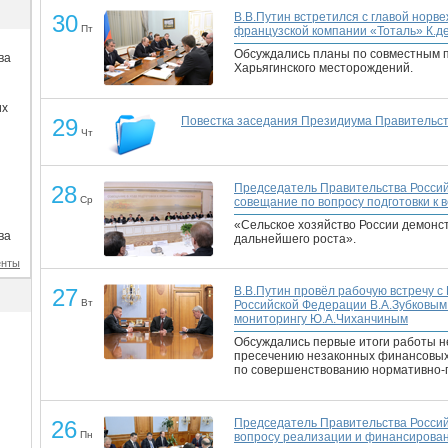
30
В.В.Путин встретился с главой норв
Пт
французской компании «Тоталь» К.д
Обсуждались планы по совместным п
ва
Харьягинского месторождений.
их
29
Повестка заседания Президиума Правительств
Чт
28
Председатель Правительства Россий
Ср
совещание по вопросу подготовки к
«Сельское хозяйство России демонс
ва
дальнейшего роста».
енты
27
В.В.Путин провёл рабочую встречу 
Вт
Российской Федерации В.А.Зубковым
мониторингу Ю.А.Чиханчиным
Обсуждались первые итоги работы н
пресечению незаконных финансовых 
по совершенствованию нормативно-п
26
Председатель Правительства Россий
Пн
вопросу реализации и финансирова