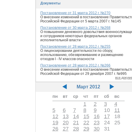
Документы
Постановление от 31 марта 2012 г. №270
О внесении изменений в постановление Правительст
Российской Федерации от 5 марта 2007 г. №145
Постановление от 30 марта 2012 г. №268
О повышении денежного довольствия военнослужащ
и сотрудников некоторых федеральных органов
исполнительной власти
Постановление от 28 марта 2012 г. №255
О лицензировании деятельности по сбору,
использованию, обезвреживанию и размещению
отходов I - IV классов опасности
Постановление от 28 марта 2012 г. №266
О внесении изменений в постановление Правительст
Российской Федерации от 29 декабря 2007 г. №995
все докум
Март 2012
пн
вт
ср
чт
пт
сб
вс
1
2
3
4
5
6
7
8
9
10
11
12
13
14
15
16
17
18
19
20
21
22
23
24
25
26
27
28
29
30
31