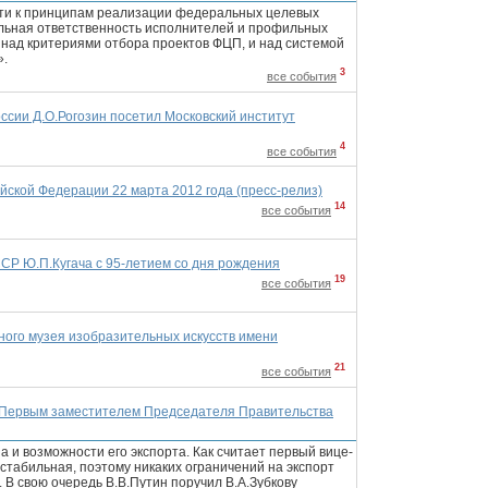
йти к принципам реализации федеральных целевых
льная ответственность исполнителей и профильных
 над критериями отбора проектов ФЦП, и над системой
».
3
все события
сии Д.О.Рогозин посетил Московский институт
4
все события
ской Федерации 22 марта 2012 года (пресс-релиз)
14
все события
СР Ю.П.Кугача с 95-летием со дня рождения
19
все события
ного музея изобразительных искусств имени
21
все события
с Первым заместителем Председателя Правительства
 и возможности его экспорта. Как считает первый вице-
 стабильная, поэтому никаких ограничений на экспорт
. В свою очередь В.В.Путин поручил В.А.Зубкову