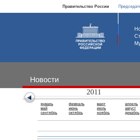
Правительство России
Председат
Но
С
Му
Новости
2011
январь
февраль
март
апрель
май
июнь
июль
август
сентябрь
октябрь
ноябрь
декабрь