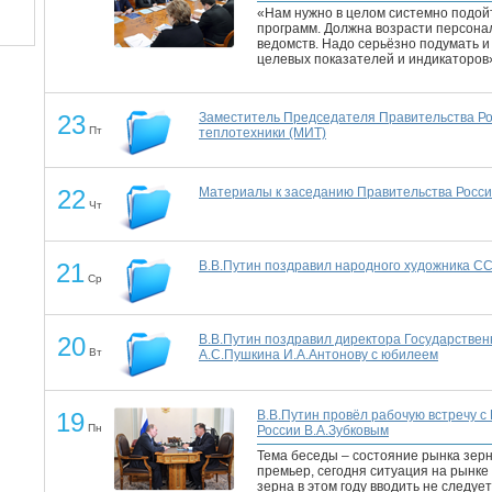
«Нам нужно в целом системно подо
программ. Должна возрасти персона
ведомств. Надо серьёзно подумать и
целевых показателей и индикаторов
23
Заместитель Председателя Правительства Рос
Пт
теплотехники (МИТ)
22
Материалы к заседанию Правительства Россий
Чт
21
В.В.Путин поздравил народного художника СС
Ср
20
В.В.Путин поздравил директора Государствен
Вт
А.С.Пушкина И.А.Антонову с юбилеем
19
В.В.Путин провёл рабочую встречу 
Пн
России В.А.Зубковым
Тема беседы – состояние рынка зерна
премьер, сегодня ситуация на рынке
зерна в этом году вводить не следует