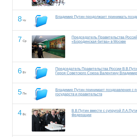
8
Владимир Путин продолжает принимать поздр
Чт
7
Председатель Правительства Россий
Ср
«Бородинская битва» в Москве
6
Председатель Правительства России В.В.Пут
Вт
Героя Советского Союза Валентину Владимир
5
Владимир Путин принимает поздравления с п
Пн
государств и правительств
4
В.В.Путин вместе с супругой Л.А.Пу
Вс
Федерации