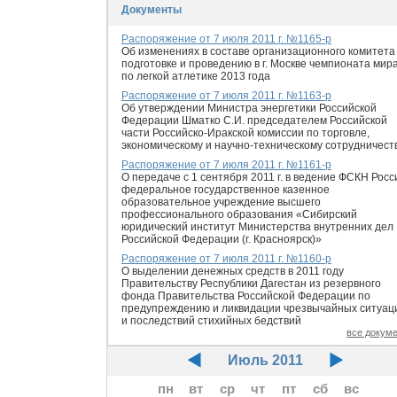
Документы
Распоряжение от 7 июля 2011 г. №1165-р
Об изменениях в составе организационного комитета
подготовке и проведению в г. Москве чемпионата мир
по легкой атлетике 2013 года
Распоряжение от 7 июля 2011 г. №1163-р
Об утверждении Министра энергетики Российской
Федерации Шматко С.И. председателем Российской
части Российско-Иракской комиссии по торговле,
экономическому и научно-техническому сотрудничест
Распоряжение от 7 июля 2011 г. №1161-р
О передаче с 1 сентября 2011 г. в ведение ФСКН Росс
федеральное государственное казенное
образовательное учреждение высшего
профессионального образования «Сибирский
юридический институт Министерства внутренних дел
Российской Федерации (г. Красноярск)»
Распоряжение от 7 июля 2011 г. №1160-р
О выделении денежных средств в 2011 году
Правительству Республики Дагестан из резервного
фонда Правительства Российской Федерации по
предупреждению и ликвидации чрезвычайных ситуац
и последствий стихийных бедствий
все докум
Июль 2011
пн
вт
ср
чт
пт
сб
вс