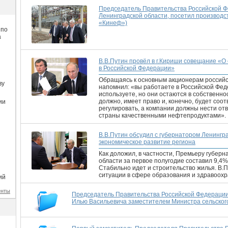
Председатель Правительства Российской Ф
Ленинградской области, посетил произво
«Кинеф»)
 по
а
В.В.Путин провёл в г.Кириши совещание «
в Российской Федерации»
Обращаясь к основным акционерам российс
ву
напомнил: «вы работаете в Российской Фед
используете, но они остаются в собственно
должно, имеет право и, конечно, будет соо
ии
регулировать, а компании должны нести от
страны качественными нефтепродуктами».
В.В.Путин обсудил с губернатором Ленингр
экономическое развитие региона
Как доложил, в частности, Премьеру губер
области за первое полугодие составил 9,4%,
Стабильно идет и строительство жилья. В.
ситуации в сфере образования и здравоохр
ий
енты
Председатель Правительства Российской Федерации
Илью Васильевича заместителем Министра сельског