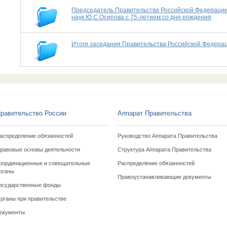
Председатель Правительства Российской Федерации
наук Ю.С.Осипова с 75-летием со дня рождения
Итоги заседания Правительства Российской Федераци
равительство России
Аппарат Правительства
аспределение обязанностей
Руководство Аппарата Правительства
равовые основы деятельности
Структура Аппарата Правительства
оординационные и совещательные
Распределение обязанностей
рганы
Правоустанавливающие документы
осударственные фонды
рганы при правительстве
окументы