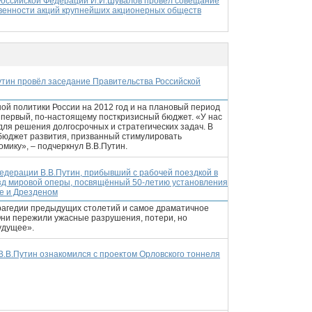
Российской Федерации И.И.Шувалов провёл совещание
венности акций крупнейших акционерных обществ
утин провёл заседание Правительства Российской
й политики России на 2012 год и на плановый период
о первый, по-настоящему посткризисный бюджет. «У нас
ля решения долгосрочных и стратегических задач. В
 бюджет развития, призванный стимулировать
мику», – подчеркнул В.В.Путин.
едерации В.В.Путин, прибывший с рабочей поездкой в
езд мировой оперы, посвящённый 50-летию установления
ве и Дрезденом
трагедии предыдущих столетий и самое драматичное
Они пережили ужасные разрушения, потери, но
удущее».
 В.В.Путин ознакомился с проектом Орловского тоннеля