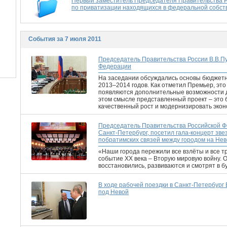
Первый заместитель Председателя Правительства 
по приватизации находящихся в федеральной собст
События за 7 июля 2011
Председатель Правительства России В.В.П
Федерации
На заседании обсуждались основы бюджетно
2013–2014 годов. Как отметил Премьер, эт
появляются дополнительные возможности д
этом смысле представленный проект – это
качественный рост и модернизировать эконо
Председатель Правительства Российской Ф
Санкт-Петербург, посетил гала-концерт зв
побратимских связей между городом на Не
«Наши города пережили все взлёты и все 
событие XX века – Вторую мировую войну. 
восстановились, развиваются и смотрят в б
В ходе рабочей поездки в Санкт-Петербург
под Невой