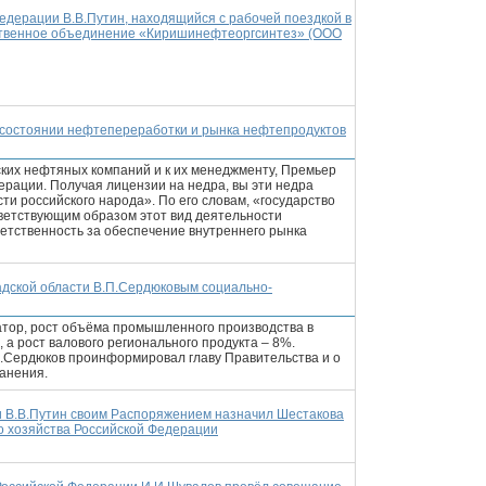
едерации В.В.Путин, находящийся с рабочей поездкой в
дственное объединение «Киришинефтеоргсинтез» (ООО
О состоянии нефтепереработки и рынка нефтепродуктов
ких нефтяных компаний и к их менеджменту, Премьер
ерации. Получая лицензии на недра, вы эти недра
сти российского народа». По его словам, «государство
тветствующим образом этот вид деятельности
ветственность за обеспечение внутреннего рынка
адской области В.П.Сердюковым социально-
натор, рост объёма промышленного производства в
 а рост валового регионального продукта – 8%.
П.Сердюков проинформировал главу Правительства и о
анения.
 В.В.Путин своим Распоряжением назначил Шестакова
о хозяйства Российской Федерации