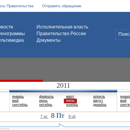
ель Правительства
Отправить обращение
вости
Исполнительная власть
тенограммы
Правительство России
льтимедиа
Документы
2011
январь
февраль
март
апрель
январ
май
июнь
июль
август
май
сентябрь
октябрь
ноябрь
декабрь
сентя
8 Пт
7 чт
9 сб