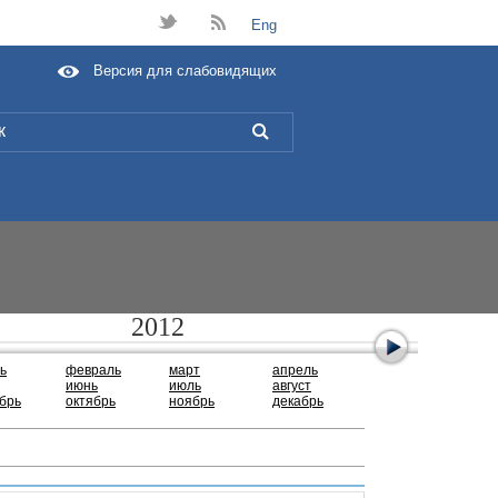
t
B
Eng
Версия для слабовидящих
L
2012
ь
февраль
март
апрель
июнь
июль
август
брь
октябрь
ноябрь
декабрь