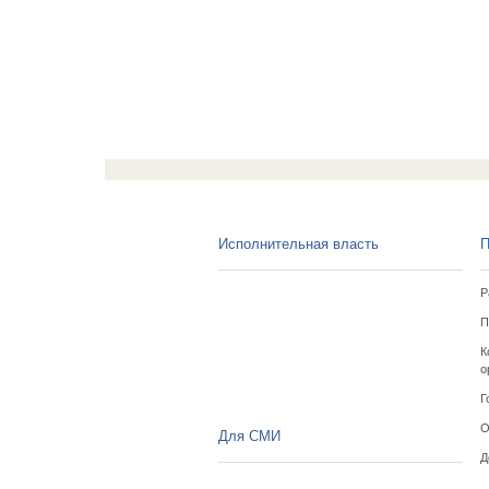
Исполнительная власть
П
Р
П
К
о
Г
О
Для СМИ
Д