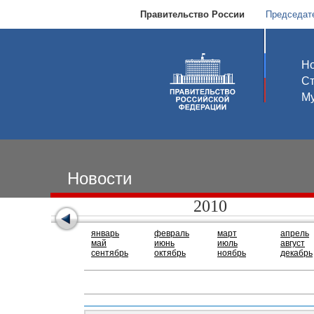
Правительство России
Председат
Но
С
Му
Новости
2010
январь
февраль
март
апрель
май
июнь
июль
август
сентябрь
октябрь
ноябрь
декабрь