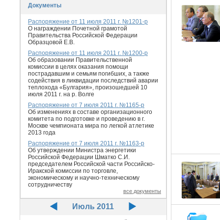
Документы
Распоряжение от 11 июля 2011 г. №1201-р
O награждении Почетной грамотой
Правительства Российской Федерации
Образцовой Е.В.
Распоряжение от 11 июля 2011 г. №1200-р
Об образовании Правительственной
комиссии в целях оказания помощи
пострадавшим и семьям погибших, а также
содействия в ликвидации последствий аварии
теплохода «Булгария», произошедшей 10
июля 2011 г. на р. Волге
Распоряжение от 7 июля 2011 г. №1165-р
Об изменениях в составе организационного
комитета по подготовке и проведению в г.
Москве чемпионата мира по легкой атлетике
2013 года
Распоряжение от 7 июля 2011 г. №1163-р
Об утверждении Министра энергетики
Российской Федерации Шматко С.И.
председателем Российской части Российско-
Иракской комиссии по торговле,
экономическому и научно-техническому
сотрудничеству
все документы
Июль 2011