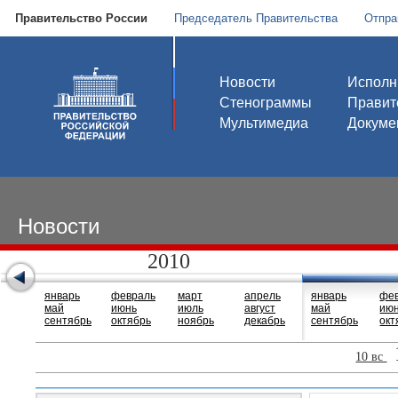
Правительство России
Председатель Правительства
Отпра
Новости
Исполн
Стенограммы
Правит
Мультимедиа
Докуме
Новости
2010
январь
февраль
март
апрель
январь
фе
май
июнь
июль
август
май
ию
сентябрь
октябрь
ноябрь
декабрь
сентябрь
окт
10 вс