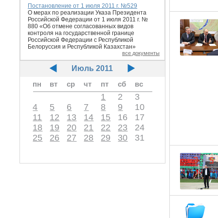
Постановление от 1 июля 2011 г. №529
О мерах по реализации Указа Президента
Российской Федерации от 1 июля 2011 г. №
880 «Об отмене согласованных видов
контроля на государственной границе
Российской Федерации с Республикой
Белоруссия и Республикой Казахстан»
все документы
Июль 2011
пн
вт
ср
чт
пт
сб
вс
1
2
3
4
5
6
7
8
9
10
11
12
13
14
15
16
17
18
19
20
21
22
23
24
25
26
27
28
29
30
31