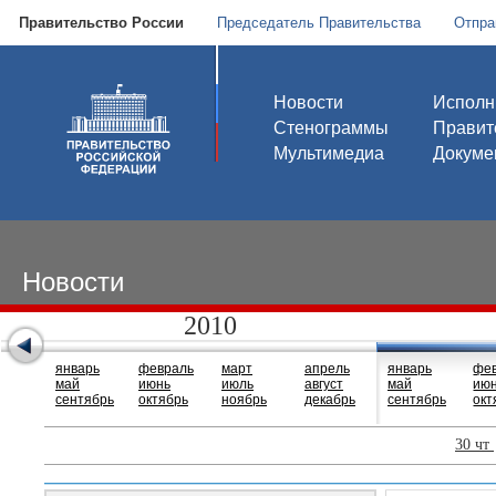
Правительство России
Председатель Правительства
Отпра
Новости
Исполн
Стенограммы
Правит
Мультимедиа
Докуме
Новости
2010
январь
февраль
март
апрель
январь
фе
май
июнь
июль
август
май
ию
сентябрь
октябрь
ноябрь
декабрь
сентябрь
окт
30 чт