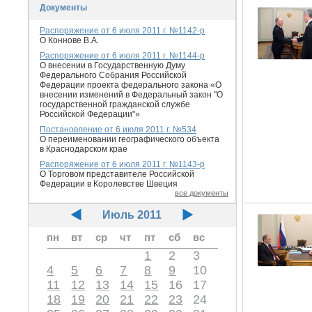
Документы
Распоряжение от 6 июля 2011 г. №1142-р
О Коннове В.А.
Распоряжение от 6 июля 2011 г. №1144-р
О внесении в Государственную Думу
Федерального Собрания Российской
Федерации проекта федерального закона «О
внесении изменений в Федеральный закон "О
государственной гражданской службе
Российской Федерации"»
Постановление от 6 июля 2011 г. №534
О переименовании географического объекта
в Краснодарском крае
Распоряжение от 6 июля 2011 г. №1143-р
О Торговом представителе Российской
Федерации в Королевстве Швеция
все документы
Июль 2011
пн
вт
ср
чт
пт
сб
вс
1
2
3
4
5
6
7
8
9
10
11
12
13
14
15
16
17
18
19
20
21
22
23
24