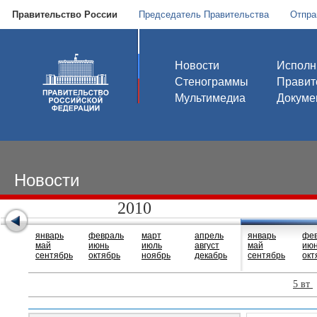
Правительство России
Председатель Правительства
Отпра
Новости
Исполн
Стенограммы
Правит
Мультимедиа
Докуме
Новости
2010
январь
февраль
март
апрель
январь
фе
май
июнь
июль
август
май
ию
сентябрь
октябрь
ноябрь
декабрь
сентябрь
окт
5 вт