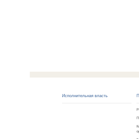
Исполнительная власть
П
Р
П
К
о