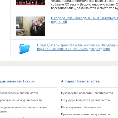
«Наши города пережили все взлёты и все 
событие XX века – Вторую мировую войну. 
восстановились, развиваются и смотрят в б
В ходе рабочей поездки в Санкт-Петербург
под Невой
Председатель Правительства Российской Федерации
наук Ю.С.Осипова с 75-летием со дня рождения
равительство России
Аппарат Правительства
аспределение обязанностей
Руководство Аппарата Правительства
равовые основы деятельности
Структура Аппарата Правительства
оординационные и совещательные
Распределение обязанностей
рганы
Правоустанавливающие документы