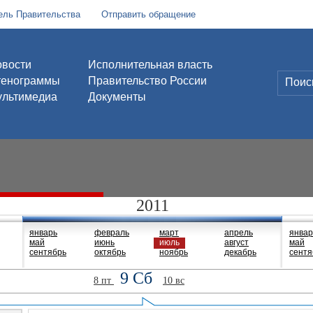
ель Правительства
Отправить обращение
вости
Исполнительная власть
тенограммы
Правительство России
льтимедиа
Документы
2011
январь
февраль
март
апрель
январ
май
июнь
июль
август
май
сентябрь
октябрь
ноябрь
декабрь
сентя
9 Сб
8 пт
10 вс