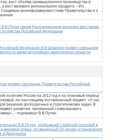
натор, рост объёма промышленного производства в
 а рост валового регионального продукта – 8%.
П.Сердюков проинформировал главу Правительства и о
анения.
 В.В.Путин своим Распоряжением назначил Шестакова
о хозяйства Российской Федерации
Российской Федерации И.И.Шувалов провёл совещание
венности акций крупнейших акционерных обществ
утин провёл заседание Правительства Российской
й политики России на 2012 год и на плановый период
о первый, по-настоящему посткризисный бюджет. «У нас
ля решения долгосрочных и стратегических задач. В
 бюджет развития, призванный стимулировать
мику», – подчеркнул В.В.Путин.
едерации В.В.Путин, прибывший с рабочей поездкой в
езд мировой оперы, посвящённый 50-летию установления
ве и Дрезденом