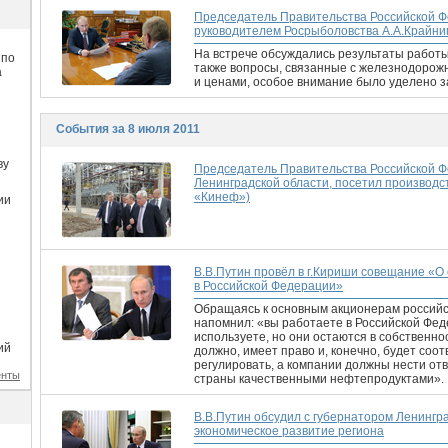
Председатель Правительства Российской Ф
руководителем Росрыболовства А.А.Крайни
На встрече обсуждались результаты работы
 по
также вопросы, связанные с железнодорож
а
и ценами, особое внимание было уделено з
События за 8 июля 2011
ву
Председатель Правительства Российской Ф
Ленинградской области, посетил произво
«Кинеф»)
ии
В.В.Путин провёл в г.Кириши совещание «
в Российской Федерации»
Обращаясь к основным акционерам российс
напомнил: «вы работаете в Российской Фед
используете, но они остаются в собственно
ий
должно, имеет право и, конечно, будет соо
регулировать, а компании должны нести от
енты
страны качественными нефтепродуктами».
В.В.Путин обсудил с губернатором Ленингр
экономическое развитие региона