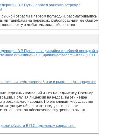
едерации В.В.Путин провёл рабочую встречу с
м
 рыбной отрасли в первом полугодии, рассматривались
ными тарифами на перевозку рыбопродукции, её сбытом
аконопроекту о любительском рыболовстве.
едерации В.В.Путин, находящийся с рабочей поездкой в
дственное объединение «Киришинефтеоргсинтез» (ООО
О состоянии нефтепереработки и рынка нефтепродуктов
ких нефтяных компаний и к их менеджменту, Премьер
ерации. Получая лицензии на недра, вы эти недра
сти российского народа». По его словам, «государство
тветствующим образом этот вид деятельности
ветственность за обеспечение внутреннего рынка
адской области В.П.Сердюковым социально-