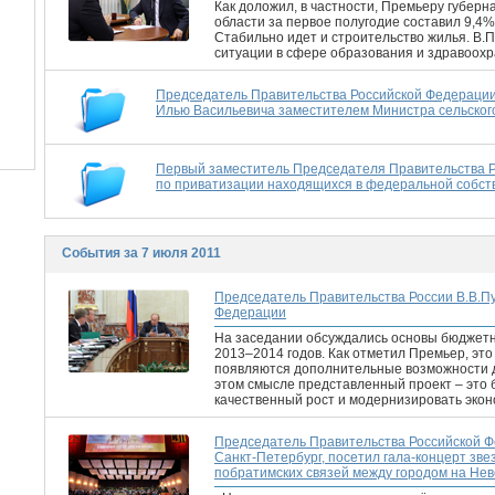
Как доложил, в частности, Премьеру губер
области за первое полугодие составил 9,4%,
Стабильно идет и строительство жилья. В.
ситуации в сфере образования и здравоохр
Председатель Правительства Российской Федерации
Илью Васильевича заместителем Министра сельског
Первый заместитель Председателя Правительства 
по приватизации находящихся в федеральной собст
События за 7 июля 2011
Председатель Правительства России В.В.П
Федерации
На заседании обсуждались основы бюджетно
2013–2014 годов. Как отметил Премьер, эт
появляются дополнительные возможности д
этом смысле представленный проект – это
качественный рост и модернизировать эконо
Председатель Правительства Российской Ф
Санкт-Петербург, посетил гала-концерт зв
побратимских связей между городом на Не