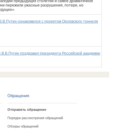
трагедии предыдущих столетий и самое драматичное
Они пережили ужасные разрушения, потери, но
удущее».
 В.В.Путин ознакомился с проектом Орловского тоннеля
 В.В.Путин поздравил президента Российской академии
Обращения
Отправить обращение
Порядок рассмотрения обращений
Обзоры обращений