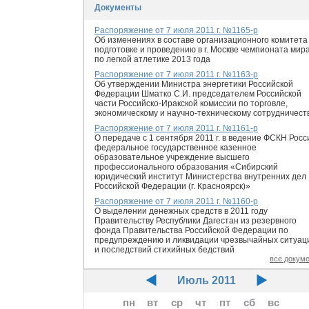
Документы
Распоряжение от 7 июля 2011 г. №1165-р
Об изменениях в составе организационного комитета
подготовке и проведению в г. Москве чемпионата мир
по легкой атлетике 2013 года
Распоряжение от 7 июля 2011 г. №1163-р
Об утверждении Министра энергетики Российской
Федерации Шматко С.И. председателем Российской
части Российско-Иракской комиссии по торговле,
экономическому и научно-техническому сотрудничест
Распоряжение от 7 июля 2011 г. №1161-р
О передаче с 1 сентября 2011 г. в ведение ФСКН Росс
федеральное государственное казенное
образовательное учреждение высшего
профессионального образования «Сибирский
юридический институт Министерства внутренних дел
Российской Федерации (г. Красноярск)»
Распоряжение от 7 июля 2011 г. №1160-р
О выделении денежных средств в 2011 году
Правительству Республики Дагестан из резервного
фонда Правительства Российской Федерации по
предупреждению и ликвидации чрезвычайных ситуац
и последствий стихийных бедствий
все докум
Июль 2011
пн
вт
ср
чт
пт
сб
вс