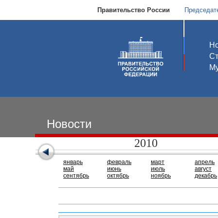
Правительство России
Председат
Но
С
Му
Новости
2010
январь
февраль
март
апрель
май
июнь
июль
август
сентябрь
октябрь
ноябрь
декабрь