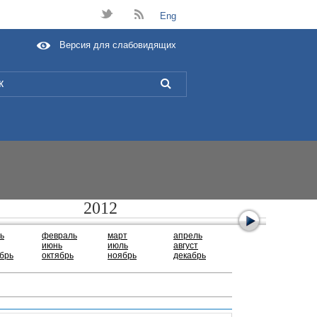
t
B
Eng
Версия для слабовидящих
L
2012
ь
февраль
март
апрель
июнь
июль
август
брь
октябрь
ноябрь
декабрь