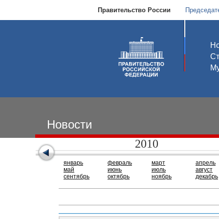
Правительство России
Председат
Но
С
Му
Новости
2010
январь
февраль
март
апрель
май
июнь
июль
август
сентябрь
октябрь
ноябрь
декабрь