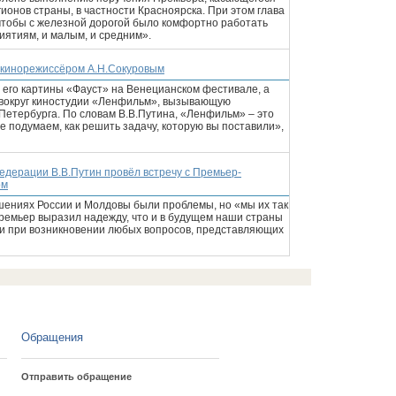
ионов страны, в частности Красноярска. При этом глава
чтобы с железной дорогой было комфортно работать
иятиям, и малым, и средним».
с кинорежиссёром А.Н.Сокуровым
 его картины «Фауст» на Венецианском фестивале, а
 вокруг киностудии «Ленфильм», вызывающую
 Петербурга. По словам В.В.Путина, «Ленфильм» – это
 подумаем, как решить задачу, которую вы поставили»,
дерации В.В.Путин провёл встречу с Премьер-
ом
ошениях России и Молдовы были проблемы, но «мы их так
ремьер выразил надежду, что и в будущем наши страны
и при возникновении любых вопросов, представляющих
Обращения
Отправить обращение