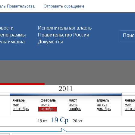
ель Правительства
Отправить обращение
вости
Исполнительная власть
тенограммы
Правительство России
льтимедиа
Документы
2011
январь
февраль
март
апрель
январ
май
июнь
июль
август
май
сентябрь
октябрь
ноябрь
декабрь
сентя
19 Ср
18 вт
20 чт