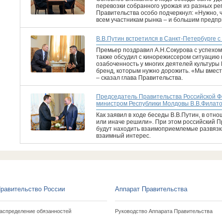
перевозки собранного урожая из разных рег
Правительства особо подчеркнул: «Нужно, 
всем участникам рынка – и большим предпр
В.В.Путин встретился в Санкт-Петербурге 
Премьер поздравил А.Н.Сокурова с успехом
также обсудил с кинорежиссером ситуацию
озабоченность у многих деятелей культуры
бренд, которым нужно дорожить. «Мы вместе
– сказал глава Правительства.
Председатель Правительства Российской Фе
министром Республики Молдовы В.В.Филат
Как заявил в ходе беседы В.В.Путин, в отн
или иначе решили». При этом российский П
будут находить взаимоприемлемые развязк
взаимный интерес.
равительство России
Аппарат Правительства
аспределение обязанностей
Руководство Аппарата Правительства