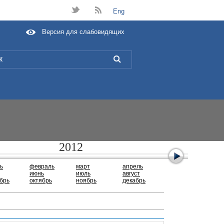
t
B
Eng
Версия для слабовидящих
L
2012
ь
февраль
март
апрель
июнь
июль
август
брь
октябрь
ноябрь
декабрь