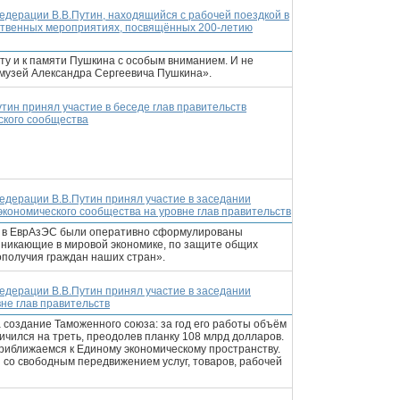
едерации В.В.Путин, находящийся с рабочей поездкой в
ественных мероприятиях, посвящённых 200-летию
сту и к памяти Пушкина с особым вниманием. И не
 музей Александра Сергеевича Пушкина».
тин принял участие в беседе глав правительств
ского сообщества
едерации В.В.Путин принял участие в заседании
экономического сообщества на уровне глав правительств
й в ЕврАзЭС были оперативно сформулированы
зникающие в мировой экономике, по защите общих
ополучия граждан наших стран».
едерации В.В.Путин принял участие в заседании
не глав правительств
создание Таможенного союза: за год его работы объём
личился на треть, преодолев планку 108 млрд долларов.
риближаемся к Единому экономическому пространству.
 со свободным передвижением услуг, товаров, рабочей