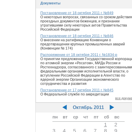
Документы
Постановление от 18 октября 2011 г. №849
О некоторых вопросах, связанных со сроком действия
проездных документов беженцев, и признании
утратившими силу некоторых актов Правительства
Российской Федерации
Постановление от 18 октября 2011 г. №846
О внесении на ратификацию Конвенции о
предотвращении крупных промышленных аварий
(Конвенции № 174)
Распоряжение от 18 октября 2011 г. №1834-р
О принятии предложения Государственной корпорац
по атомной энергии «Росатом», МИДа России и
Ростехнадзора, согласованного с заинтересованным
федеральными органами исполнительной власти, о
вступлении Российской Федерации в Агентство по
ядерной энергии Организации экономического
сотрудничества и развития
Постановление от 17 октября 2011 г. №845
О Федеральной службе по аккредитации
все докум
Октябрь 2011
пн
вт
ср
чт
пт
сб
вс
1
2
3
4
5
6
7
8
9