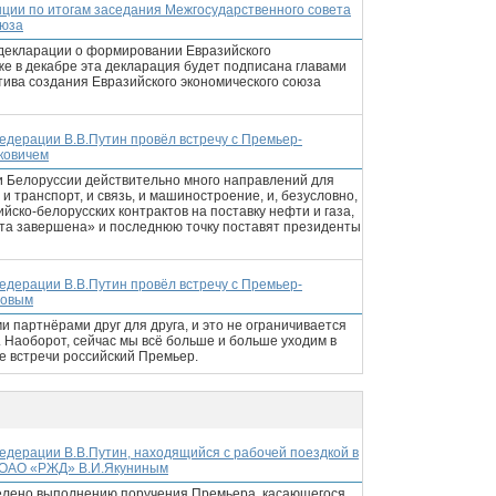
нции по итогам заседания Межгосударственного совета
оюза
 декларации о формировании Евразийского
же в декабре эта декларация будет подписана главами
атива создания Евразийского экономического союза
дерации В.В.Путин провёл встречу с Премьер-
ковичем
 и Белоруссии действительно много направлений для
 и транспорт, и связь, и машиностроение, и, безусловно,
йско-белорусских контрактов на поставку нефти и газа,
бота завершена» и последнюю точку поставят президенты
дерации В.В.Путин провёл встречу с Премьер-
мовым
 партнёрами друг для друга, и это не ограничивается
 Наоборот, сейчас мы всё больше и больше уходим в
де встречи российский Премьер.
едерации В.В.Путин, находящийся с рабочей поездкой в
й ОАО «РЖД» В.И.Якуниным
елено выполнению поручения Премьера, касающегося