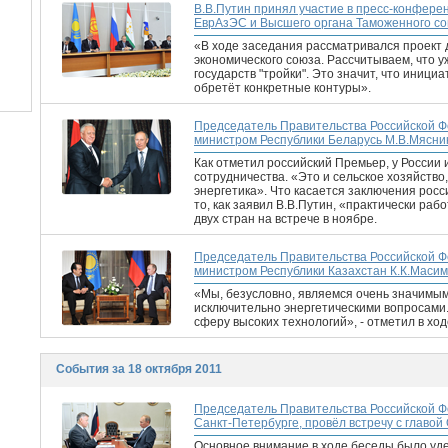
В.В.Путин принял участие в пресс-конфере
ЕврАзЭС и Высшего органа Таможенного с
«В ходе заседания рассматривался проект
экономического союза. Рассчитываем, что у
государств "тройки". Это значит, что иници
обретёт конкретные контуры».
Председатель Правительства Российской Фе
министром Республики Беларусь М.В.Мясни
Как отметил российский Премьер, у России
сотрудничества. «Это и сельское хозяйство,
энергетика». Что касается заключения росси
то, как заявил В.В.Путин, «практически ра
двух стран на встрече в ноябре.
Председатель Правительства Российской Фе
министром Республики Казахстан К.К.Маси
«Мы, безусловно, являемся очень значимыми
исключительно энергетическими вопросами.
сферу высоких технологий», - отметил в хо
События за 18 октября 2011
Председатель Правительства Российской Ф
Санкт-Петербурге, провёл встречу с главо
Основное внимание в ходе беседы было уд