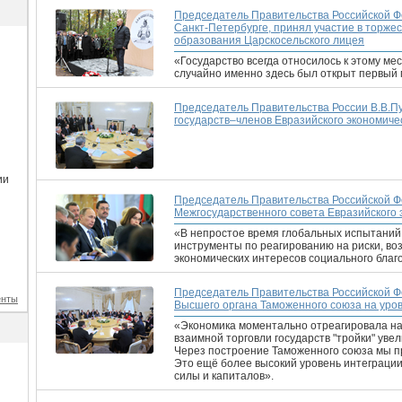
Председатель Правительства Российской Ф
Санкт-Петербурге, принял участие в торж
образования Царскосельского лицея
«Государство всегда относилось к этому ме
случайно именно здесь был открыт первый
Председатель Правительства России В.В.Пу
государств–членов Евразийского экономиче
ии
Председатель Правительства Российской Ф
и
Межгосударственного совета Евразийского 
«В непростое время глобальных испытани
инструменты по реагированию на риски, во
экономических интересов социального благ
Председатель Правительства Российской Ф
енты
Высшего органа Таможенного союза на уров
«Экономика моментально отреагировала на 
взаимной торговли государств "тройки" уве
Через построение Таможенного союза мы п
Это ещё более высокий уровень интеграции
силы и капиталов».