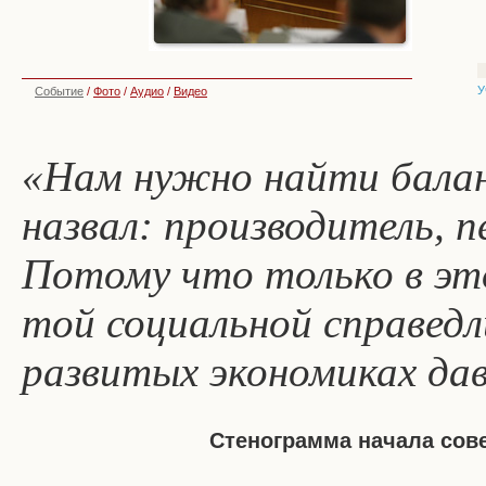
У
Событие
/
Фото
/
Аудио
/
Видео
«Нам нужно найти баланс
назвал: производитель, 
Потому что только в эт
той социальной справедл
развитых экономиках дав
Стенограмма начала сов