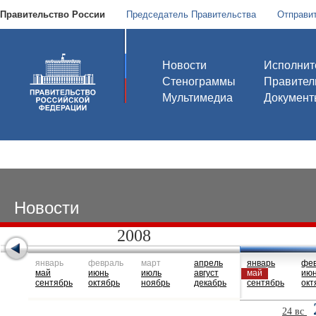
Правительство России
Председатель Правительства
Отправи
Новости
Исполнит
Стенограммы
Правител
Мультимедиа
Документ
Новости
2008
январь
февраль
март
апрель
январь
фе
май
июнь
июль
август
май
ию
сентябрь
октябрь
ноябрь
декабрь
сентябрь
окт
24 вс