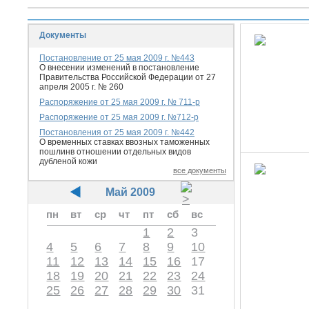
Документы
Постановление от 25 мая 2009 г. №443
О внесении изменений в постановление
Правительства Российской Федерации от 27
апреля 2005 г. № 260
Распоряжение от 25 мая 2009 г. № 711-р
Распоряжение от 25 мая 2009 г. №712-р
Постановления от 25 мая 2009 г. №442
О временных ставках ввозных таможенных
пошлинв отношении отдельных видов
дубленой кожи
все документы
Май 2009
пн
вт
ср
чт
пт
сб
вс
1
2
3
4
5
6
7
8
9
10
11
12
13
14
15
16
17
18
19
20
21
22
23
24
25
26
27
28
29
30
31