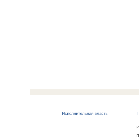
Исполнительная власть
П
Р
П