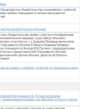
 край
й Председатель Правительства ознакомился с работой
также провел совещание по вопросам развития
оке.
тва России В.В.Путина в Японию
атель Правительства примет участие в Конференции
японском бизнес-форуме, и российско-японских
 встреч, в частности, с с бывшим Премьер-министром
й Парламента Японии Ё.Мори и бывшим Премьер-
ого планируется беседа В.В.Путина с председателем
ом Палаты представителей Парламента Японии
кратической партии Японии, депутатом Палаты
оямой.
ссии по хоккею с шайбой с победой на Чемпионате мира
сийской Федерации В.В. Путина японскому
, телерадиокорпорации «Эн-Эйч-Кей» и газете «Нихон
не только совпадают сегодня по очень многим