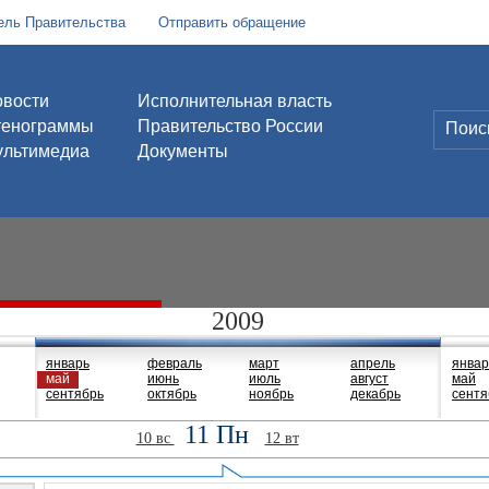
ель Правительства
Отправить обращение
вости
Исполнительная власть
тенограммы
Правительство России
льтимедиа
Документы
2009
январь
февраль
март
апрель
январ
май
июнь
июль
август
май
сентябрь
октябрь
ноябрь
декабрь
сентя
11 Пн
10 вс
12 вт