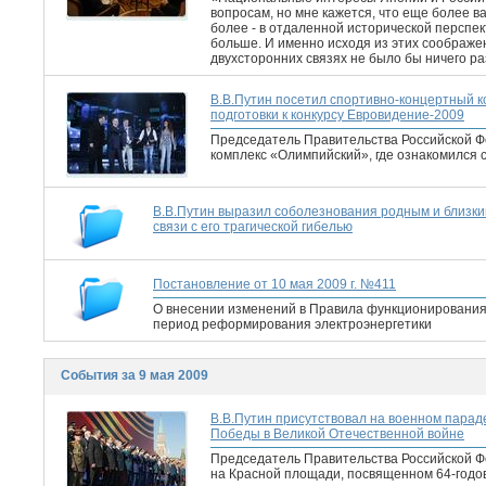
вопросам, но мне кажется, что еще более ва
более - в отдаленной исторической перспе
больше. И именно исходя из этих соображен
двухсторонних связях не было бы ничего р
В.В.Путин посетил спортивно-концертный к
подготовки к конкурсу Евровидение-2009
Председатель Правительства Российской Ф
комплекс «Олимпийский», где ознакомился с
В.В.Путин выразил соболезнования родным и близким
связи с его трагической гибелью
Постановление от 10 мая 2009 г. №411
О внесении изменений в Правила функционирования
период реформирования электроэнергетики
События за 9 мая 2009
В.В.Путин присутствовал на военном пара
Победы в Великой Отечественной войне
Председатель Правительства Российской Ф
на Красной площади, посвященном 64-годо