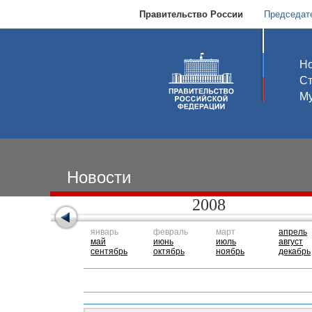
Правительство России
Председат
Но
С
Му
Новости
2008
январь
февраль
март
апрель
май
июнь
июль
август
сентябрь
октябрь
ноябрь
декабрь