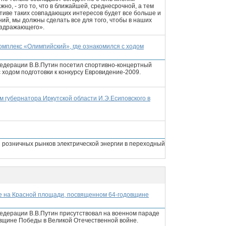
жно, - это то, что в ближайшей, среднесрочной, а тем
ктиве таких совпадающих интересов будет все больше и
ий, мы должны сделать все для того, чтобы в наших
аздражающего».
омплекс «Олимпийский», где ознакомился с ходом
едерации В.В.Путин посетил спортивно-концертный
 ходом подготовки к конкурсу Евровидение-2009.
 губернатора Иркутской области И.Э.Есиповского в
 розничных рынков электрической энергии в переходный
де на Красной площади, посвященном 64-годовщине
едерации В.В.Путин присутствовал на военном параде
вщине Победы в Великой Отечественной войне.