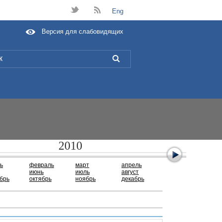
t
B
Eng
Версия для слабовидящих
L
2010
ь
февраль
март
апрель
июнь
июль
август
брь
октябрь
ноябрь
декабрь