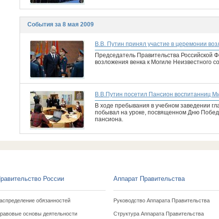
События за 8 мая 2009
В.В. Путин принял участие в церемонии во
Председатель Правительства Российской Ф
возложения венка к Могиле Неизвестного со
В.В.Путин посетил Пансион воспитанниц М
В ходе пребывания в учебном заведении гл
побывал на уроке, посвященном Дню Победы,
пансиона.
равительство России
Аппарат Правительства
аспределение обязанностей
Руководство Аппарата Правительства
равовые основы деятельности
Структура Аппарата Правительства