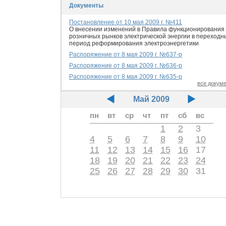
Документы
Постановление от 10 мая 2009 г. №411
О внесении изменений в Правила функционирования
розничных рынков электрической энергии в переходн
период реформирования электроэнергетики
Распоряжение от 8 мая 2009 г. №637-р
Распоряжение от 8 мая 2009 г. №636-р
Распоряжение от 8 мая 2009 г. №635-р
все докум
Май 2009
пн
вт
ср
чт
пт
сб
вс
1
2
3
4
5
6
7
8
9
10
11
12
13
14
15
16
17
18
19
20
21
22
23
24
25
26
27
28
29
30
31