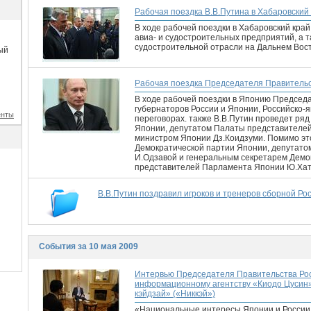
Рабочая поездка В.В.Путина в Хабаровский
В ходе рабочей поездки в Хабаровский кра
авиа- и судостроительных предприятий, а 
судостроительной отрасли на Дальнем Вост
ый
Рабочая поездка Председателя Правительс
В ходе рабочей поездки в Японию Председ
губернаторов России и Японии, Российско-
енты
переговорах. также В.В.Путин проведет ряд
Японии, депутатом Палаты представителе
министром Японии Дз.Коидзуми. Помимо эт
Демократической партии Японии, депутат
И.Одзавой и генеральным секретарем Демо
представителей Парламента Японии Ю.Хат
В.В.Путин поздравил игроков и тренеров сборной Ро
События за 10 мая 2009
Интервью Председателя Правительства Рос
информационному агентству «Киодо Цусин»
кэйдзай» («Никкэй»)
«Национальные интересы Японии и России 