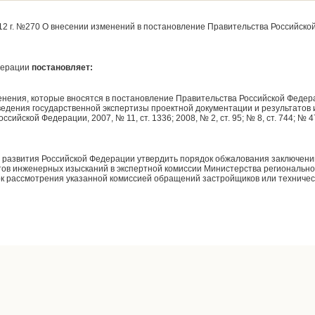
2 г. №270 О внесении изменений в постановление Правительства Российской 
дерации
постановляет:
нения, которые вносятся в постановление Правительства Российской Федера
ведения государственной экспертизы проектной документации и результато
ийской Федерации, 2007, № 11, ст. 1336; 2008, № 2, ст. 95; № 8, ст. 744; № 47,
о развития Российской Федерации утвердить порядок обжалования заключени
атов инженерных изысканий в экспертной комиссии Министерства регионально
ок рассмотрения указанной комиссией обращений застройщиков или техническ
н