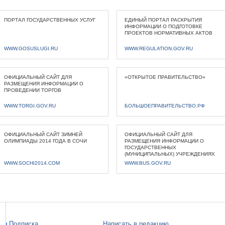
ПОРТАЛ ГОСУДАРСТВЕННЫХ УСЛУГ
ЕДИНЫЙ ПОРТАЛ РАСКРЫТИЯ
ИНФОРМАЦИИ О ПОДГОТОВКЕ
ПРОЕКТОВ НОРМАТИВНЫХ АКТОВ
WWW.GOSUSLUGI.RU
WWW.REGULATION.GOV.RU
ОФИЦИАЛЬНЫЙ САЙТ ДЛЯ
«ОТКРЫТОЕ ПРАВИТЕЛЬСТВО»
РАЗМЕЩЕНИЯ ИНФОРМАЦИИ О
ПРОВЕДЕНИИ ТОРГОВ
WWW.TORGI.GOV.RU
БОЛЬШОЕПРАВИТЕЛЬСТВО.РФ
ОФИЦИАЛЬНЫЙ САЙТ ЗИМНЕЙ
ОФИЦИАЛЬНЫЙ САЙТ ДЛЯ
ОЛИМПИАДЫ 2014 ГОДА В СОЧИ
РАЗМЕЩЕНИЯ ИНФОРМАЦИИ О
ГОСУДАРСТВЕННЫХ
(МУНИЦИПАЛЬНЫХ) УЧРЕЖДЕНИЯХ
WWW.SOCHI2014.COM
WWW.BUS.GOV.RU
Подписка
Написать в редакцию