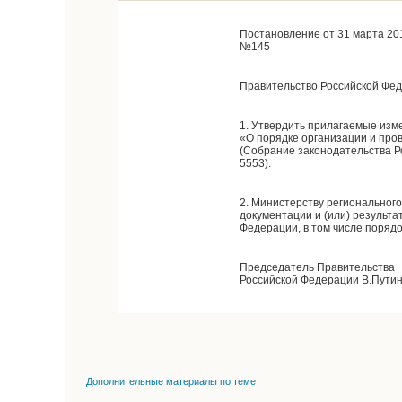
Постановление от 31 марта 201
№145
Правительство Российской Фе
1. Утвердить прилагаемые изме
«О порядке организации и про
(Собрание законодательства Росс
5553).
2. Министерству региональног
документации и (или) результ
Федерации, в том числе поряд
Председатель Правительства
Российской Федерации В.Пути
Дополнительные материалы по теме