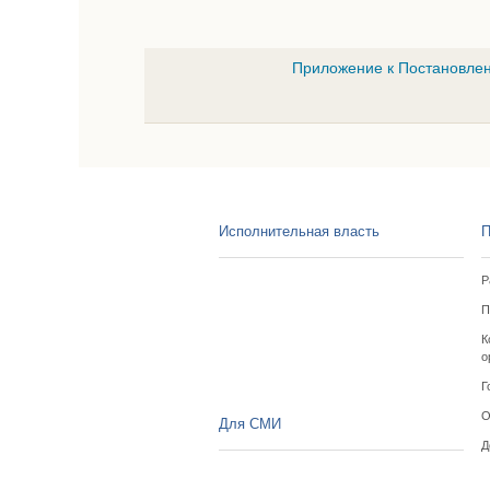
Приложение к Постановлен
Исполнительная власть
П
Р
П
К
о
Г
О
Для СМИ
Д