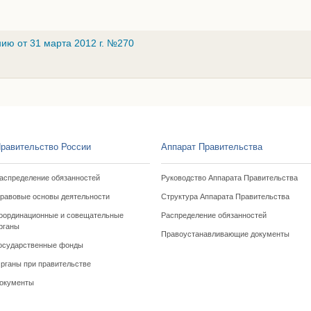
ию от 31 марта 2012 г. №270
равительство России
Аппарат Правительства
аспределение обязанностей
Руководство Аппарата Правительства
равовые основы деятельности
Структура Аппарата Правительства
оординационные и совещательные
Распределение обязанностей
рганы
Правоустанавливающие документы
осударственные фонды
рганы при правительстве
окументы