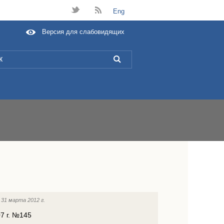
t
B
Eng
Версия для слабовидящих
L
:
31 марта 2012 г.
7 г. №145