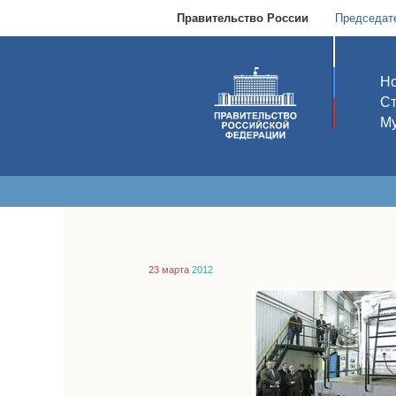
Правительство России
Председат
Но
С
Му
23 марта
2012