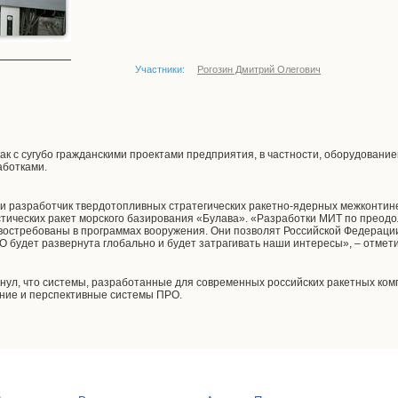
Участники:
Рогозин Дмитрий Олегович
ак с сугубо гражданскими проектами предприятия, в частности, оборудовани
аботками.
и разработчик твердотопливных стратегических ракетно-ядерных межконтин
тических ракет морского базирования «Булава». «Разработки МИТ по преод
 востребованы в программах вооружения. Они позволят Российской Федераци
О будет развернута глобально и будет затрагивать наши интересы», – отмет
нул, что системы, разработанные для современных российских ракетных ком
ие и перспективные системы ПРО.