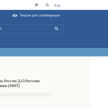
t
B
Eng
Версия для слабовидящих
L
ва России Д.О.Рогозин
ники (МИТ)