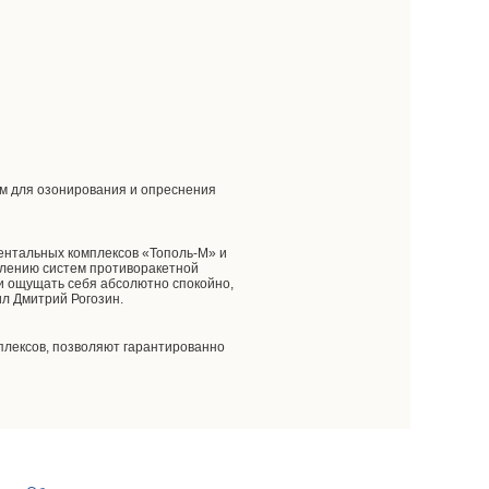
ем для озонирования и опреснения
ентальных комплексов «Тополь-М» и
олению систем противоракетной
и ощущать себя абсолютно спокойно,
ил Дмитрий Рогозин.
плексов, позволяют гарантированно