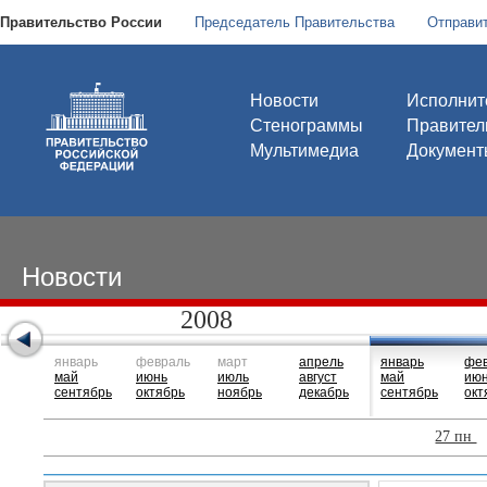
Правительство России
Председатель Правительства
Отправи
Новости
Исполнит
Стенограммы
Правител
Мультимедиа
Документ
Новости
2008
январь
февраль
март
апрель
январь
фе
май
июнь
июль
август
май
ию
сентябрь
октябрь
ноябрь
декабрь
сентябрь
окт
27 пн