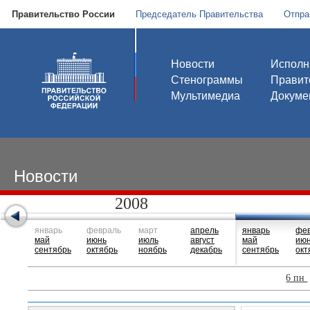
Правительство России
Председатель Правительства
Отпра
Новости
Исполн
Стенограммы
Правит
Мультимедиа
Докуме
Новости
2008
январь
февраль
март
апрель
январь
фе
май
июнь
июль
август
май
ию
сентябрь
октябрь
ноябрь
декабрь
сентябрь
окт
6 пн