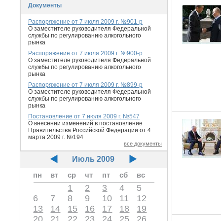
Документы
Распоряжение от 7 июля 2009 г. №901-р
О заместителе руководителя Федеральной
службы по регулированию алкогольного
рынка
Распоряжение от 7 июля 2009 г. №900-р
О заместителе руководителя Федеральной
службы по регулированию алкогольного
рынка
Распоряжение от 7 июля 2009 г. №899-р
О заместителе руководителя Федеральной
службы по регулированию алкогольного
рынка
Постановление от 7 июля 2009 г. №547
О внесении изменений в постановление
Правительства Российской Федерации от 4
марта 2009 г. №194
все документы
Июль 2009
пн
вт
ср
чт
пт
сб
вс
1
2
3
4
5
6
7
8
9
10
11
12
13
14
15
16
17
18
19
20
21
22
23
24
25
26