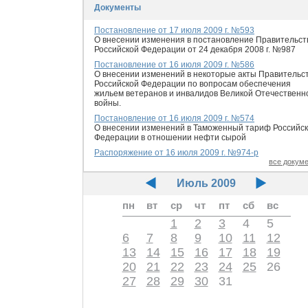
Документы
Постановление от 17 июля 2009 г. №593
О внесении изменения в постановление Правительст
Российской Федерации от 24 декабря 2008 г. №987
Постановление от 16 июля 2009 г. №586
О внесении изменений в некоторые акты Правительс
Российской Федерации по вопросам обеспечения
жильем ветеранов и инвалидов Великой Отечественн
войны.
Постановление от 16 июля 2009 г. №574
О внесении изменений в Таможенный тариф Российс
Федерации в отношении нефти сырой
Распоряжение от 16 июля 2009 г. №974-р
все докум
Июль 2009
пн
вт
ср
чт
пт
сб
вс
1
2
3
4
5
6
7
8
9
10
11
12
13
14
15
16
17
18
19
20
21
22
23
24
25
26
27
28
29
30
31