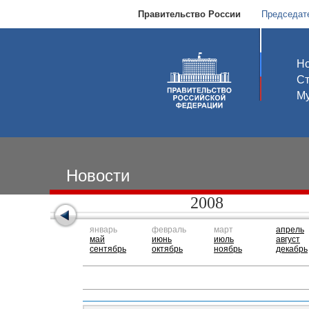
Правительство России
Председат
Но
С
Му
Новости
2008
январь
февраль
март
апрель
май
июнь
июль
август
сентябрь
октябрь
ноябрь
декабрь