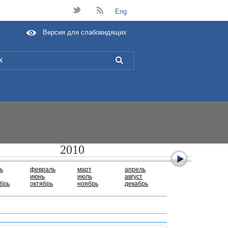
t
B
Eng
Версия для слабовидящих
L
2010
ь
февраль
март
апрель
июнь
июль
август
брь
октябрь
ноябрь
декабрь