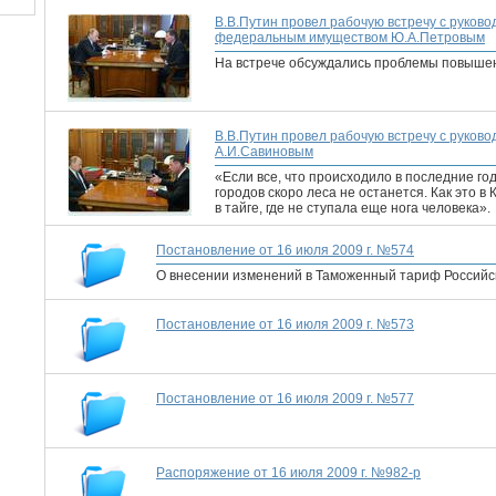
В.В.Путин провел рабочую встречу с руков
федеральным имуществом Ю.А.Петровым
На встрече обсуждались проблемы повыше
В.В.Путин провел рабочую встречу с руков
А.И.Савиновым
«Если все, что происходило в последние год
городов скоро леса не останется. Как это в 
в тайге, где не ступала еще нога человека».
Постановление от 16 июля 2009 г. №574
О внесении изменений в Таможенный тариф Россий
Постановление от 16 июля 2009 г. №573
Постановление от 16 июля 2009 г. №577
Распоряжение от 16 июля 2009 г. №982-р