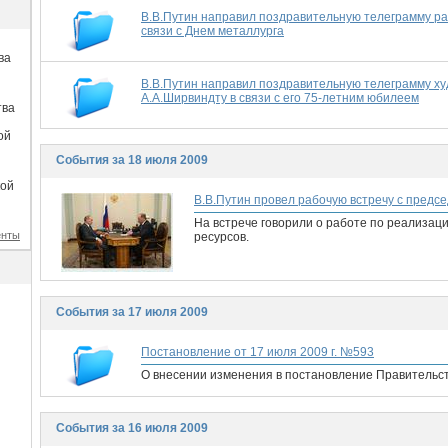
В.В.Путин направил поздравительную телеграмму ра
связи с Днем металлурга
ва
В.В.Путин направил поздравительную телеграмму х
А.А.Ширвиндту в связи с его 75-летним юбилеем
тва
ой
События за 18 июля 2009
кой
В.В.Путин провел рабочую встречу с пред
На встрече говорили о работе по реализац
енты
ресурсов.
События за 17 июля 2009
Постановление от 17 июля 2009 г. №593
О внесении изменения в постановление Правительст
События за 16 июля 2009