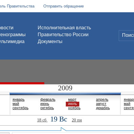
ель Правительства
Отправить обращение
вости
Исполнительная власть
тенограммы
Правительство России
льтимедиа
Документы
2009
январь
февраль
март
апрель
январ
май
июнь
июль
август
май
сентябрь
октябрь
ноябрь
декабрь
сентя
19 Вс
18 сб
20 пн