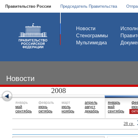
Правительство России
Председатель Правительства
Отпра
Новости
Исполн
Стенограммы
Правит
Мультимедиа
Докуме
Новости
2008
январь
февраль
март
апрель
январь
фе
май
июнь
июль
август
май
ию
сентябрь
октябрь
ноябрь
декабрь
сентябрь
окт
28 ср