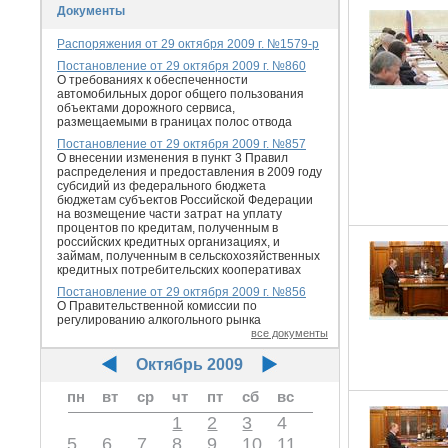
Документы
Распоряжения от 29 октября 2009 г. №1579-р
Постановление от 29 октября 2009 г. №860
О требованиях к обеспеченности
автомобильных дорог общего пользования
объектами дорожного сервиса,
размещаемыми в границах полос отвода
Постановление от 29 октября 2009 г. №857
О внесении изменения в пункт 3 Правил
распределения и предоставления в 2009 году
субсидий из федерального бюджета
бюджетам субъектов Российской Федерации
на возмещение части затрат на уплату
процентов по кредитам, полученным в
российских кредитных организациях, и
займам, полученным в сельскохозяйственных
кредитных потребительских кооперативах
Постановление от 29 октября 2009 г. №856
О Правительственной комиссии по
регулированию алкогольного рынка
все документы
Октябрь 2009
пн
вт
ср
чт
пт
сб
вс
1
2
3
4
5
6
7
8
9
10
11