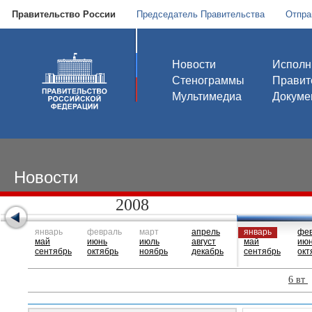
Правительство России
Председатель Правительства
Отпра
Новости
Исполн
Стенограммы
Правит
Мультимедиа
Докуме
Новости
2008
январь
февраль
март
апрель
январь
фе
май
июнь
июль
август
май
ию
сентябрь
октябрь
ноябрь
декабрь
сентябрь
окт
6 вт