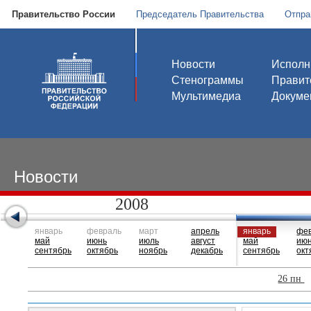
Правительство России
Председатель Правительства
Отпра
Новости
Исполн
Стенограммы
Правит
Мультимедиа
Докуме
Новости
2008
январь
февраль
март
апрель
январь
фе
май
июнь
июль
август
май
ию
сентябрь
октябрь
ноябрь
декабрь
сентябрь
окт
26 пн