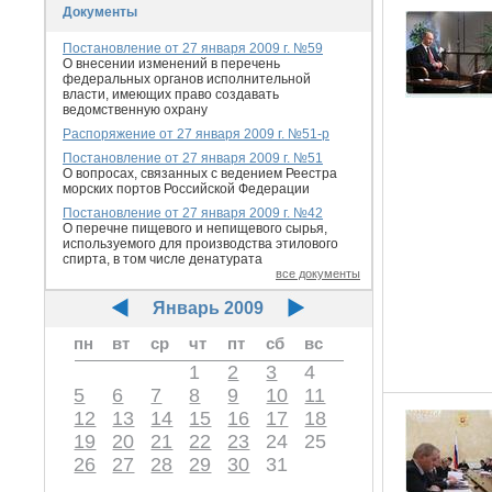
Документы
Постановление от 27 января 2009 г. №59
О внесении изменений в перечень
федеральных органов исполнительной
власти, имеющих право создавать
ведомственную охрану
Распоряжение от 27 января 2009 г. №51-р
Постановление от 27 января 2009 г. №51
О вопросах, связанных с ведением Реестра
морских портов Российской Федерации
Постановление от 27 января 2009 г. №42
О перечне пищевого и непищевого сырья,
используемого для производства этилового
спирта, в том числе денатурата
все документы
Январь 2009
пн
вт
ср
чт
пт
сб
вс
1
2
3
4
5
6
7
8
9
10
11
12
13
14
15
16
17
18
19
20
21
22
23
24
25
26
27
28
29
30
31