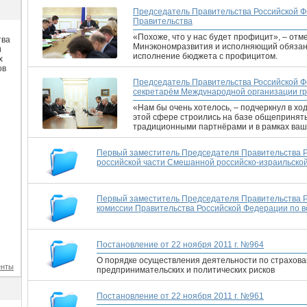
Председатель Правительства Российской Ф
Правительства
«Похоже, что у нас будет профицит», – отм
тва
Минэкономразвития и исполняющий обязан
и
исполнение бюджета с профицитом.
х
ов
Председатель Правительства Российской Ф
секретарём Международной организации г
«Нам бы очень хотелось, – подчеркнул в хо
этой сфере строились на базе общеприня
традиционными партнёрами и в рамках ваш
Первый заместитель Председателя Правительства Р
российской части Смешанной российско-израильской
Первый заместитель Председателя Правительства Р
комиссии Правительства Российской Федерации по 
Постановление от 22 ноября 2011 г. №964
О порядке осуществления деятельности по страхова
енты
предпринимательских и политических рисков
Постановление от 22 ноября 2011 г. №961