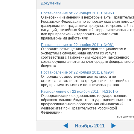
Документы
Постановление от 22 ноября 2011 г. №963
О внесении изменений в некоторые акты Правительс
Российской Федерации по вопросам оказания помощ
гражданам, пострадавшим в результате чрезвычайны
ситуаций, стихийных бедствий, террористических акт
или при пресечении террористических актов
правомерными действиями
Постановление от 22 ноября 2011 г. №961
О порядке возмещения расходов специалистам и
экспертам в случаях, когда оплата их услуг в
соответствии с Таможенным кодексом Таможенного
союза осуществляется за счет средств федерального
бюджета
Постановление от 22 ноября 2011 г. №964
О порядке осуществления деятельности по
страхованию экспортных кредитов и инвестиций от
предпринимательских и политических рисков
Распоряжение от 22 ноября 2011 г. №2101-р
О реорганизации федерального государственного
образовательного бюджетного учреждения высшего
профессионального образования «Финансовый
университет при Правительстве Российской
Федерации»
все докум
Ноябрь 2011