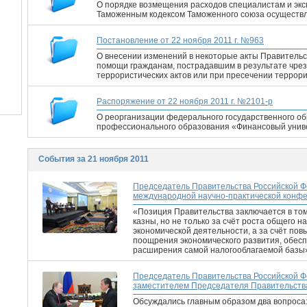
О порядке возмещения расходов специалистам и экспе
Таможенным кодексом Таможенного союза осуществл
Постановление от 22 ноября 2011 г. №963
О внесении изменений в некоторые акты Правительс
помощи гражданам, пострадавшим в результате чрез
террористических актов или при пресечении террор
Распоряжение от 22 ноября 2011 г. №2101-р
О реорганизации федерального государственного о
профессионального образования «Финансовый унив
События за 21 ноября 2011
Председатель Правительства Российской Ф
международной научно-практической конф
«Позиция Правительства заключается в то
казны, но не только за счёт роста общего н
экономической деятельности, а за счёт по
поощрения экономического развития, обеспе
расширения самой налогооблагаемой базы
Председатель Правительства Российской Ф
заместителем Председателя Правительств
Обсуждались главным образом два вопроса: