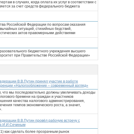
ртам в случаях, когда оплата их услуг в соответствии с
яется за счет средств федерального бюджета
тва Российской Федерации по вопросам оказания
вычайных ситуаций, стихийных бедствий,
истических актов правомерными действиями
бразовательного бюджетного учреждения высшего
ерситет при Правительстве Российской Федерации»
едерации В.В.Путин принял участие в работе
еренции «Налогообложение – современный взгляд»
м, что мы последовательно должны увеличивать доходы
алогового бремени на граждан и участников
вышения качества налогового администрирования,
чения темпов экономического роста, а значит,
».
едерации В.В.Путин провёл рабочую встречу с
а И.И.Сечиным
1) как сделать более прозрачным рынок