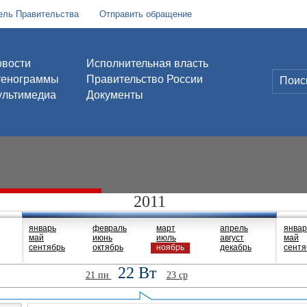
ель Правительства
Отправить обращение
вости
Исполнительная власть
тенограммы
Правительство России
льтимедиа
Документы
2011
январь
февраль
март
апрель
январ
май
июнь
июль
август
май
сентябрь
октябрь
ноябрь
декабрь
сентя
22 Вт
21 пн
23 ср