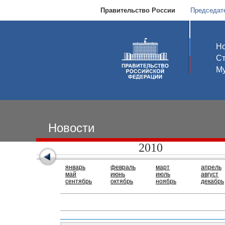
Правительство России
Председат
Но
С
Му
Новости
2010
январь
февраль
март
апрель
май
июнь
июль
август
сентябрь
октябрь
ноябрь
декабрь