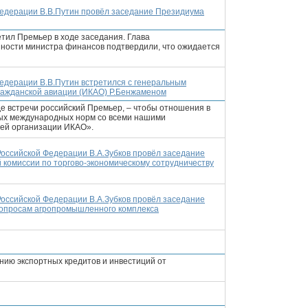
едерации В.В.Путин провёл заседание Президиума
етил Премьер в ходе заседания. Глава
ности министра финансов подтвердили, что ожидается
едерации В.В.Путин встретился с генеральным
ражданской авиации (ИКАО) Р.Бенжаменом
де встречи российский Премьер, – чтобы отношения в
тых международных норм со всеми нашими
ей организации ИКАО».
оссийской Федерации В.А.Зубков провёл заседание
 комиссии по торгово-экономическому сотрудничеству
оссийской Федерации В.А.Зубков провёл заседание
вопросам агропромышленного комплекса
нию экспортных кредитов и инвестиций от