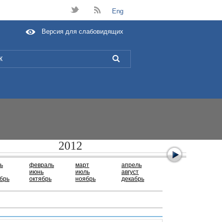
t
B
Eng
Версия для слабовидящих
L
2012
ь
февраль
март
апрель
июнь
июль
август
брь
октябрь
ноябрь
декабрь