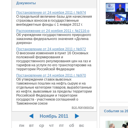
Документы
Постановление от 24 ноября 2011 г. №974
О предельной величине базы для начисления
страховых взносов в государственные
внебюджетные фонды с 1 января 2012 г.
Распоряжение от 24 ноября 2011 г. №2116-р
Об учреждении государственного природного
заказника федерального значения «Долина
дзерена»
Постановление от 24 ноября 2011 г. №972
О внесении изменения в пункт 16 Основных
положений формирования и
государственного регулирования цен на газ и
тарифов на услуги по его транспортировке на
территории Российской Федерации
Постановление от 24 ноября 2011 г. №970
Об утверждении ставок вывозных
таможенных пошлин на нефть сырую и на
отдельные категории товаров, выработанные
из нефти, вывозимые за пределы территории
Российской Федерации и территории
государств - участников соглашений о
Таможенном союзе
все документы
События за 26
Ноябрь 2011
пн
вт
ср
чт
пт
сб
вс