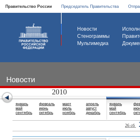
Правительство России
Председатель Правительства
Отпра
Новости
Исполн
Стенограммы
Правит
Мультимедиа
Докуме
Новости
2010
январь
февраль
март
апрель
январь
фе
май
июнь
июль
август
май
ию
сентябрь
октябрь
ноябрь
декабрь
сентябрь
окт
26 сб