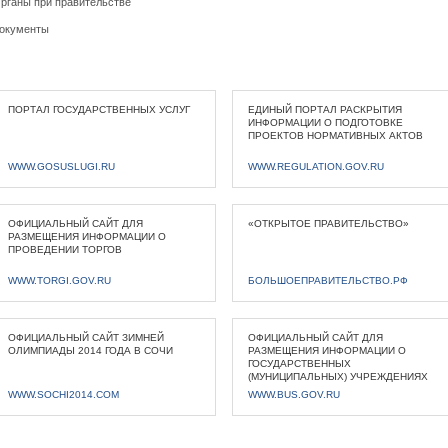
рганы при правительстве
окументы
ПОРТАЛ ГОСУДАРСТВЕННЫХ УСЛУГ
ЕДИНЫЙ ПОРТАЛ РАСКРЫТИЯ
ИНФОРМАЦИИ О ПОДГОТОВКЕ
ПРОЕКТОВ НОРМАТИВНЫХ АКТОВ
WWW.GOSUSLUGI.RU
WWW.REGULATION.GOV.RU
ОФИЦИАЛЬНЫЙ САЙТ ДЛЯ
«ОТКРЫТОЕ ПРАВИТЕЛЬСТВО»
РАЗМЕЩЕНИЯ ИНФОРМАЦИИ О
ПРОВЕДЕНИИ ТОРГОВ
WWW.TORGI.GOV.RU
БОЛЬШОЕПРАВИТЕЛЬСТВО.РФ
ОФИЦИАЛЬНЫЙ САЙТ ЗИМНЕЙ
ОФИЦИАЛЬНЫЙ САЙТ ДЛЯ
ОЛИМПИАДЫ 2014 ГОДА В СОЧИ
РАЗМЕЩЕНИЯ ИНФОРМАЦИИ О
ГОСУДАРСТВЕННЫХ
(МУНИЦИПАЛЬНЫХ) УЧРЕЖДЕНИЯХ
WWW.SOCHI2014.COM
WWW.BUS.GOV.RU