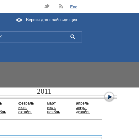
t
B
Eng
Версия для слабовидящих
L
2011
ь
февраль
март
апрель
июнь
июль
август
брь
октябрь
ноябрь
декабрь