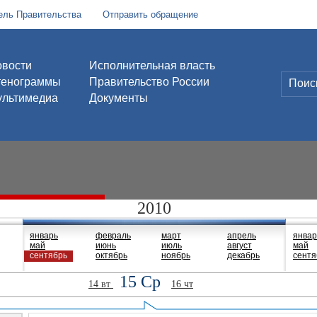
ель Правительства
Отправить обращение
вости
Исполнительная власть
тенограммы
Правительство России
льтимедиа
Документы
2010
январь
февраль
март
апрель
январ
май
июнь
июль
август
май
сентябрь
октябрь
ноябрь
декабрь
сентя
15 Ср
14 вт
16 чт