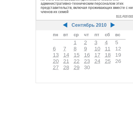
административно-техническим персоналом этих
представительств, включая проживающих вместе с н
членов их семей
все докум
Сентябрь 2010
пн
вт
ср
чт
пт
сб
вс
1
2
3
4
5
6
7
8
9
10
11
12
13
14
15
16
17
18
19
20
21
22
23
24
25
26
27
28
29
30