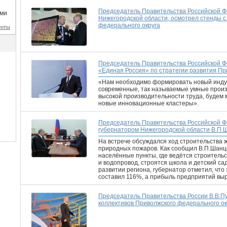
Председатель Правительства Российской Ф
ими
Нижегородской области, осмотрел стенды 
федерального округа
енты
Председатель Правительства Российской Ф
«Единая Россия» по стратегии развития Пр
«Нам необходимо формировать новый индус
современные, так называемые умные произ
высокой производительности труда, будем
новые инновационные кластеры».
Председатель Правительства Российской Ф
губернатором Нижегородской области В.П
На встрече обсуждался ход строительства 
природных пожаров. Как сообщил В.П.Шанце
населённые пункты, где ведётся строитель
и водопровод, строятся школа и детский са
развитии региона, губернатор отметил, что
составил 116%, а прибыль предприятий выро
Председатель Правительства России В.В.П
коллективов Приволжского федерального ок