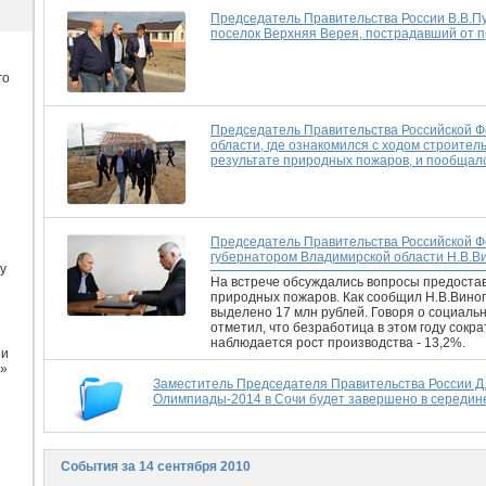
Председатель Правительства России В.В.Пу
поселок Верхняя Верея, пострадавший от п
го
Председатель Правительства Российской Ф
области, где ознакомился с ходом строител
результате природных пожаров, и пообщал
Председатель Правительства Российской Ф
губернатором Владимирской области Н.В.В
у
На встрече обсуждались вопросы предоста
природных пожаров. Как сообщил Н.В.Вино
выделено 17 млн рублей. Говоря о социаль
отметил, что безработица в этом году сокр
наблюдается рост производства - 13,2%.
ии
и»
Заместитель Председателя Правительства России Д.
Олимпиады-2014 в Сочи будет завершено в середине
События за 14 сентября 2010