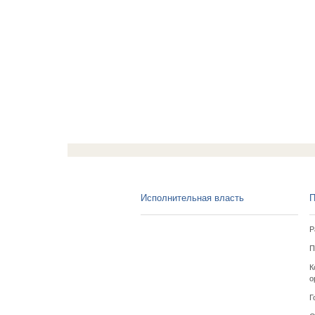
Исполнительная власть
П
Р
П
К
о
Г