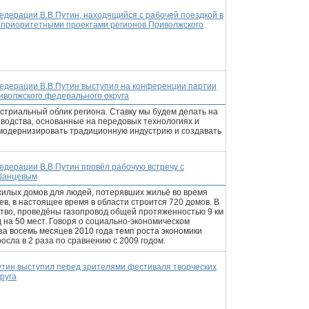
едерации В.В.Путин, находящийся с рабочей поездкой в
с приоритетными проектами регионов Приволжского
едерации В.В.Путин выступил на конференции партии
иволжского федерального округа
триальный облик региона. Ставку мы будем делать на
водства, основанные на передовых технологиях и
 модернизировать традиционную индустрию и создавать
едерации В.В.Путин провёл рабочую встречу с
.Шанцевым
жилых домов для людей, потерявших жильё во время
в, в настоящее время в области строится 720 домов. В
ство, проведёны газопровод общей протяженностью 9 км
д на 50 мест. Говоря о социально-экономическом
 за восемь месяцев 2010 года темп роста экономики
сла в 2 раза по сравнению с 2009 годом.
утин выступил перед зрителями фестиваля творческих
руга