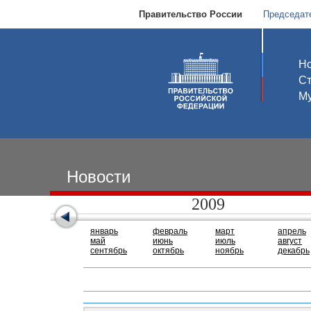
Правительство России
Председат
Но
С
Му
Новости
2009
январь
февраль
март
апрель
май
июнь
июль
август
сентябрь
октябрь
ноябрь
декабрь