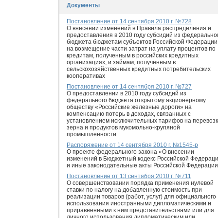
Документы
Постановление от 14 сентября 2010 г. №728
О внесении изменений в Правила распределения и
предоставления в 2010 году субсидий из федерально
бюджета бюджетам субъектов Российской Федерации
на возмещение части затрат на уплату процентов по
кредитам, полученным в российских кредитных
организациях, и займам, полученным в
сельскохозяйственных кредитных потребительских
кооперативах
Постановление от 14 сентября 2010 г. №727
О предоставлении в 2010 году субсидий из
федерального бюджета открытому акционерному
обществу «Российские железные дороги» на
компенсацию потерь в доходах, связанных с
установлением исключительных тарифов на перевозк
зерна и продуктов мукомольно-крупяной
промышленности
Распоряжение от 14 сентября 2010 г. №1545-р
О проекте федерального закона «О внесении
изменений в Бюджетный кодекс Российской Федерац
и иные законодательные акты Российской Федераци
Постановление от 13 сентября 2010 г. №711
О совершенствовании порядка применения нулевой
ставки по налогу на добавленную стоимость при
реализации товаров (работ, услуг) для официального
использования иностранными дипломатическими и
приравненными к ним представительствами или для
личного использования дипломатическим или