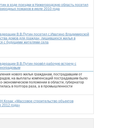
тин в ходе поездки в Нижегородскую область посетил
риродных пожаров в июле 2010 года
едерации В.В.Путин посетил с.Иватино Владимирской
ьства домов для граждан, лишившихся жилья в
ся с будущими жителями села
едерации В.В.Путин провёл рабочую встречу с
иноградовым
вления нового жилья гражданам, пострадавшим от
градов, на выплаты компенсаций пострадавшим было
но-экономическом положении в области, губернатор
атилась в полтора раза, а в промышленности
Н.Козак: «Массовое строительство объектов
 2012 года»