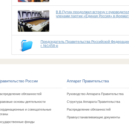
В.В.Путин продолжил встречу с руководите
членами партии «Единая Россия» в формат
Председатель Правительства Российской Федерации
г. №1458-р
равительство России
Аппарат Правительства
аспределение обязанностей
Руководство Аппарата Правительства
равовые основы деятельности
Структура Аппарата Правительства
оординационные и совещательные
Распределение обязанностей
рганы
Правоустанавливающие документы
осударственные фонды