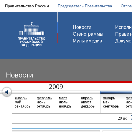
Правительство России
Председатель Правительства
Отпра
Новости
Исполн
Стенограммы
Правит
Мультимедиа
Докуме
Новости
2009
январь
февраль
март
апрель
январь
фе
май
июнь
июль
август
май
ию
сентябрь
октябрь
ноябрь
декабрь
сентябрь
окт
29 вс