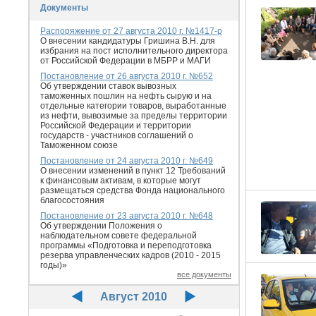
Документы
Распоряжение от 27 августа 2010 г. №1417-р
О внесении кандидатуры Гришина В.Н. для
избрания на пост исполнительного директора
от Российской Федерации в МБРР и МАГИ
Постановление от 26 августа 2010 г. №652
Об утверждении ставок вывозных
таможенных пошлин на нефть сырую и на
отдельные категории товаров, выработанные
из нефти, вывозимые за пределы территории
Российской Федерации и территории
государств - участников соглашений о
Таможенном союзе
Постановление от 24 августа 2010 г. №649
О внесении изменений в пункт 12 Требований
к финансовым активам, в которые могут
размещаться средства Фонда национального
благосостояния
Постановление от 23 августа 2010 г. №648
Об утверждении Положения о
наблюдательном совете федеральной
программы «Подготовка и переподготовка
резерва управленческих кадров (2010 - 2015
годы)»
все документы
Август 2010