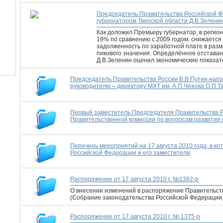
Председатель Правительства Российской Ф
губернатором Тверской области Д.В.Зелен
Как доложил Премьеру губернатор, в регио
19% по сравнению с 2009 годом, снижается
задолженность по заработной плате в разме
пикового значения. Определённое отставан
Д.В.Зеленин оценил экономические показат
Председатель Правительства России В.В.Путин нап
руководителю – директору МХТ им. А.П.Чехова О.П.Т
Первый заместитель Председателя Правительства Р
Правительственной комиссии по вопросам развития
Перечень мероприятий на 17 августа 2010 года, в к
Российской Федерации и его заместители
Распоряжение от 17 августа 2010 г. №1382-р
О внесении изменений в распоряжение Правительств
(Собрание законодательства Российской Федерации, 20
Распоряжение от 17 августа 2010 г. № 1375-р