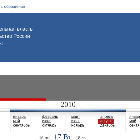
ть обращение
ельная власть
ьство России
ы
2010
январь
февраль
март
апрель
январ
май
июнь
июль
август
май
сентябрь
октябрь
ноябрь
декабрь
сентя
17 Вт
16 пн
18 ср