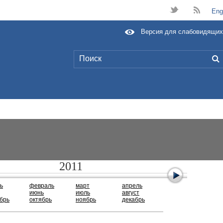
t
B
Eng
Версия для слабовидящих
L
2011
ь
февраль
март
апрель
июнь
июль
август
брь
октябрь
ноябрь
декабрь