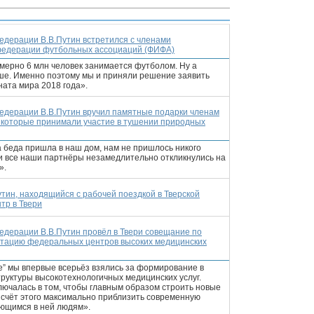
едерации В.В.Путин встретился с членами
федерации футбольных ассоциаций (ФИФА)
мерно 6 млн человек занимается футболом. Ну а
ьше. Именно поэтому мы и приняли решение заявить
ната мира 2018 года».
едерации В.В.Путин вручил памятные подарки членам
, которые принимали участие в тушении природных
а беда пришла в наш дом, нам не пришлось никого
и все наши партнёры незамедлительно откликнулись на
».
тин, находящийся с рабочей поездкой в Тверской
тр в Твери
едерации В.В.Путин провёл в Твери совещание по
уатацию федеральных центров высоких медицинских
е” мы впервые всерьёз взялись за формирование в
руктуры высокотехнологичных медицинских услуг.
ючалась в том, чтобы главным образом строить новые
а счёт этого максимально приблизить современную
ющимся в ней людям».