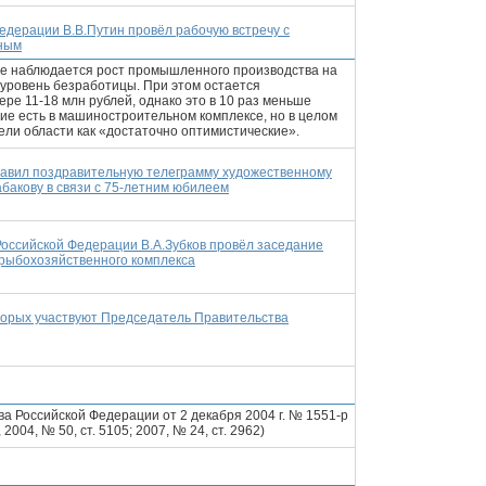
едерации В.В.Путин провёл рабочую встречу с
иным
не наблюдается рост промышленного производства на
 уровень безработицы. При этом остается
ре 11-18 млн рублей, однако это в 10 раз меньше
ие есть в машиностроительном комплексе, но в целом
ели области как «достаточно оптимистические».
равил поздравительную телеграмму художественному
абакову в связи с 75-летним юбилеем
оссийской Федерации В.А.Зубков провёл заседание
 рыбохозяйственного комплекса
оторых участвуют Председатель Правительства
а Российской Федерации от 2 декабря 2004 г. № 1551-р
04, № 50, ст. 5105; 2007, № 24, ст. 2962)