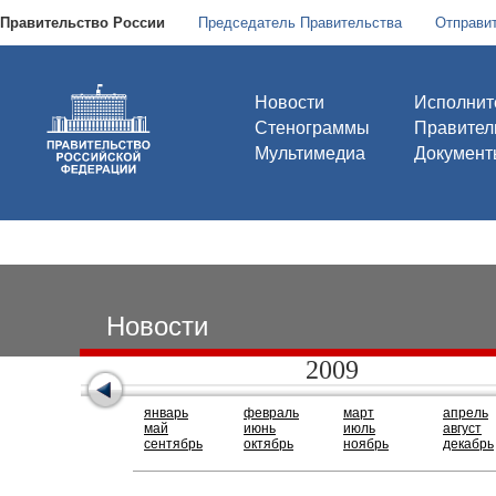
Правительство России
Председатель Правительства
Отправи
Новости
Исполнит
Стенограммы
Правител
Мультимедиа
Документ
Новости
2009
январь
февраль
март
апрель
май
июнь
июль
август
сентябрь
октябрь
ноябрь
декабрь