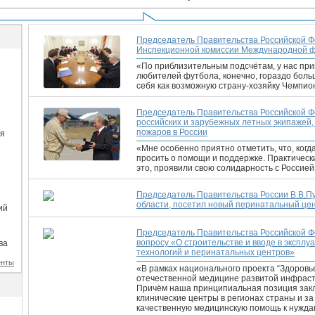
Председатель Правительства Российской Ф
Инспекционной комиссии Международной 
«По приблизительным подсчётам, у нас при
любителей футбола, конечно, гораздо бол
себя как возможную страну-хозяйку Чемпио
Председатель Правительства Российской Ф
российских и зарубежных летных экипажей
пожаров в России
ия
«Мне особенно приятно отметить, что, когд
просить о помощи и поддержке. Практическ
это, проявили свою солидарность с Россией
Председатель Правительства России В.В.Пу
области, посетил новый перинатальный цен
ий
Председатель Правительства Российской Ф
вопросу «О строительстве и вводе в экспл
ва
технологий и перинатальных центров»
енты
«В рамках национального проекта “Здоровь
отечественной медицине развитой инфраст
Причём наша принципиальная позиция закл
клинические центры в регионах страны и з
качественную медицинскую помощь к нужда