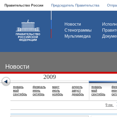
Правительство России
Председатель Правительства
Отпра
Новости
Исполн
Стенограммы
Правит
Мультимедиа
Докуме
Новости
2009
январь
февраль
март
апрель
январь
фе
май
июнь
июль
август
май
ию
сентябрь
октябрь
ноябрь
декабрь
сентябрь
окт
9 пн