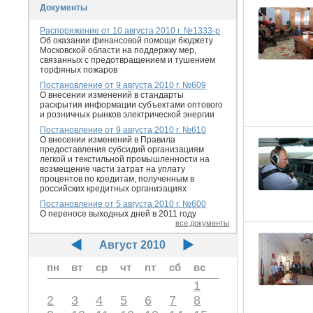
Документы
Распоряжение от 10 августа 2010 г. №1333-р
Об оказании финансовой помощи бюджету
Московской области на поддержку мер,
связанных с предотвращением и тушением
торфяных пожаров
Постановление от 9 августа 2010 г. №609
О внесении изменений в стандарты
раскрытия информации субъектами оптового
и розничных рынков электрической энергии
Постановление от 9 августа 2010 г. №610
О внесении изменений в Правила
предоставления субсидий организациям
легкой и текстильной промышленности на
возмещение части затрат на уплату
процентов по кредитам, полученным в
российских кредитных организациях
Постановление от 5 августа 2010 г. №600
О переносе выходных дней в 2011 году
все документы
Август 2010
пн
вт
ср
чт
пт
сб
вс
1
2
3
4
5
6
7
8