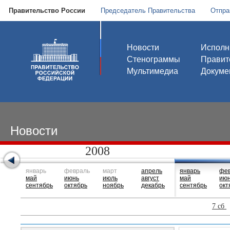
Правительство России
Председатель Правительства
Отпра
Новости
Исполн
Стенограммы
Правит
Мультимедиа
Докуме
Новости
2008
январь
февраль
март
апрель
январь
фе
май
июнь
июль
август
май
ию
сентябрь
октябрь
ноябрь
декабрь
сентябрь
окт
7 сб