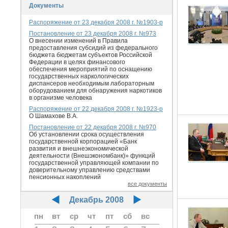
Документы
Распоряжение от 23 декабря 2008 г. №1903-р
Постановление от 23 декабря 2008 г. №973
О внесении изменений в Правила
предоставления субсидий из федерального
бюджета бюджетам субъектов Российской
Федерации в целях финансового
обеспечения мероприятий по оснащению
государственных наркологических
диспансеров необходимым лабораторным
оборудованием для обнаружения наркотиков
в организме человека
Распоряжение от 22 декабря 2008 г. №1923-р
О Шамахове В.А.
Постановление от 22 декабря 2008 г. №970
Об установлении срока осуществления
государственной корпорацией «Банк
развития и внешнеэкономической
деятельности (Внешэкономбанк)» функций
государственной управляющей компании по
доверительному управлению средствами
пенсионных накоплений
все документы
Декабрь 2008
пн
вт
ср
чт
пт
сб
вс