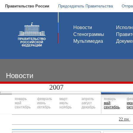
Правительство России
Председатель Правительства
Отпра
Новости
Исполн
Стенограммы
Правит
Мультимедиа
Докуме
Новости
2007
январь
февраль
март
апрель
январь
фе
май
июнь
июль
август
май
ию
сентябрь
октябрь
ноябрь
декабрь
сентябрь
окт
22 пн