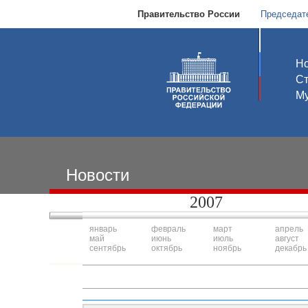
Правительство России
Председат
Но
С
Му
Новости
2007
январь
февраль
март
апрель
май
июнь
июль
август
сентябрь
октябрь
ноябрь
декабрь