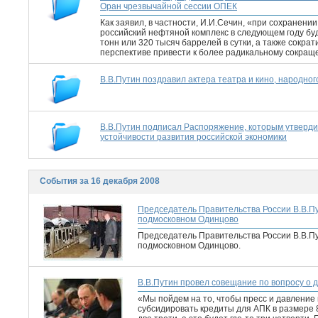
Оран чрезвычайной сессии ОПЕК
Как заявил, в частности, И.И.Сечин, «при сохранени
российский нефтяной комплекс в следующем году бу
тонн или 320 тысяч баррелей в сутки, а также сокра
перспективе привести к более радикальному сокращ
В.В.Путин поздравил актера театра и кино, народно
В.В.Путин подписал Распоряжение, которым утверд
устойчивости развития российской экономики
События за 16 декабря 2008
Председатель Правительства России В.В.П
подмосковном Одинцово
Председатель Правительства России В.В.П
подмосковном Одинцово.
В.В.Путин провел совещание по вопросу о 
«Мы пойдем на то, чтобы пресс и давление
субсидировать кредиты для АПК в размере 8