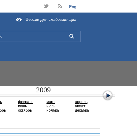
t
B
Eng
Версия для слабовидящих
L
2009
ь
февраль
март
апрель
июнь
июль
август
брь
октябрь
ноябрь
декабрь