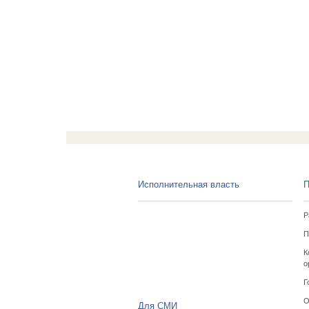
Исполнительная власть
П
Р
П
К
о
Г
О
Для СМИ