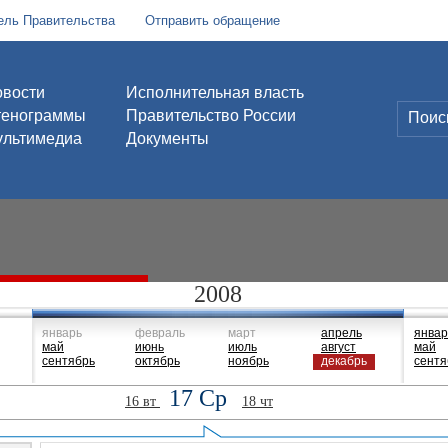
ель Правительства
Отправить обращение
вости
Исполнительная власть
тенограммы
Правительство России
льтимедиа
Документы
2008
январь
февраль
март
апрель
январ
май
июнь
июль
август
май
сентябрь
октябрь
ноябрь
декабрь
сентя
17 Ср
16 вт
18 чт