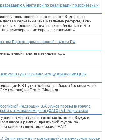
 к заседанию Совета при по реализации приоритетных
изации и повышении эффективности бюджетных
выделяем серьезные, значительные ресурсы, и они
интересах решения социальных проблем, так и, что
, на стимулирование спроса в экономике».
идентом Торгово-промышленной палаты РФ
омышленной палаты в текущем году.
е восьмого тура Евролиги между командами ЦСКА
едерации В.В.Путин побывал на баскетбольном матче
СКА (Москва) и «Реал» (Мадрид).
ссийской Федерации В.А.Зубков провел встречу с
ьбы с отмыванием денег (ФАТФ) А.Г.Родригесом
итуации на мировых финансовых рынках, обсудили
 том числе в рамках Евразийской группы по
и финансированию терроризма (ЕАГ).
.И.Сечин выступил на открывшейся в алжирском городе