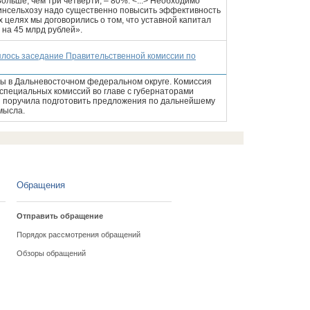
 Больше, чем три четверти, – 80%. <...> Необходимо
Минсельхозу надо существенно повысить эффективность
 целях мы договорились о том, что уставной капитал
 на 45 млрд рублей».
ялось заседание Правительственной комиссии по
ны в Дальневосточном федеральном округе. Комиссия
пециальных комиссий во главе с губернаторами
и поручила подготовить предложения по дальнейшему
мысла.
Обращения
Отправить обращение
Порядок рассмотрения обращений
Обзоры обращений