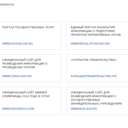
окументы
ПОРТАЛ ГОСУДАРСТВЕННЫХ УСЛУГ
ЕДИНЫЙ ПОРТАЛ РАСКРЫТИЯ
ИНФОРМАЦИИ О ПОДГОТОВКЕ
ПРОЕКТОВ НОРМАТИВНЫХ АКТОВ
WWW.GOSUSLUGI.RU
WWW.REGULATION.GOV.RU
ОФИЦИАЛЬНЫЙ САЙТ ДЛЯ
«ОТКРЫТОЕ ПРАВИТЕЛЬСТВО»
РАЗМЕЩЕНИЯ ИНФОРМАЦИИ О
ПРОВЕДЕНИИ ТОРГОВ
WWW.TORGI.GOV.RU
БОЛЬШОЕПРАВИТЕЛЬСТВО.РФ
ОФИЦИАЛЬНЫЙ САЙТ ЗИМНЕЙ
ОФИЦИАЛЬНЫЙ САЙТ ДЛЯ
ОЛИМПИАДЫ 2014 ГОДА В СОЧИ
РАЗМЕЩЕНИЯ ИНФОРМАЦИИ О
ГОСУДАРСТВЕННЫХ
(МУНИЦИПАЛЬНЫХ) УЧРЕЖДЕНИЯХ
WWW.SOCHI2014.COM
WWW.BUS.GOV.RU