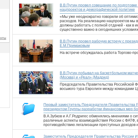
В.В.Путин провел совещание по подготовке
нацпроектов и демографической политике
«Мы уже неоднократно говорили об оптим
расходов. На реализацию нацпроектов мы 
должны работать с полной отдачей - как в 
существенно важно в сегодняшних условиях
енты
В.В.Путин провел рабочую встречу с през
Е.М.Примаковым
На встрече обсуждалась работа Торгово-пр
В.В.Путин побывал на баскетбольном матч
(Москва) и «Реал» (Мадрид)
Председатель Правительства Российской Ф
восьмого тура Евролиги между командами Ц
Первый заместитель Председателя Правительства Ро
президентом Группы разработки финансовых мер бор
В.А.Зубков и А.Г.Родригес обменялись мнениями о с
различные аспекты взаимодействия России с ФАТФ, в
противодействию легализации преступных доходов 
Заместитель Председателя Правительства России И