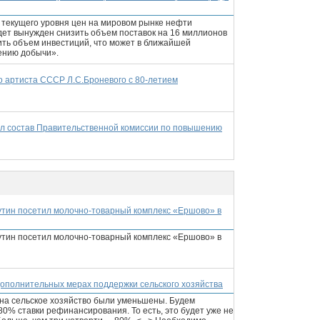
и текущего уровня цен на мировом рынке нефти
дет вынужден снизить объем поставок на 16 миллионов
тить объем инвестиций, что может в ближайшей
ению добычи».
го артиста СССР Л.С.Броневого с 80-летием
ил состав Правительственной комиссии по повышению
утин посетил молочно-товарный комплекс «Ершово» в
утин посетил молочно-товарный комплекс «Ершово» в
дополнительных мерах поддержки сельского хозяйства
 на сельское хозяйство были уменьшены. Будем
0% ставки рефинансирования. То есть, это будет уже не