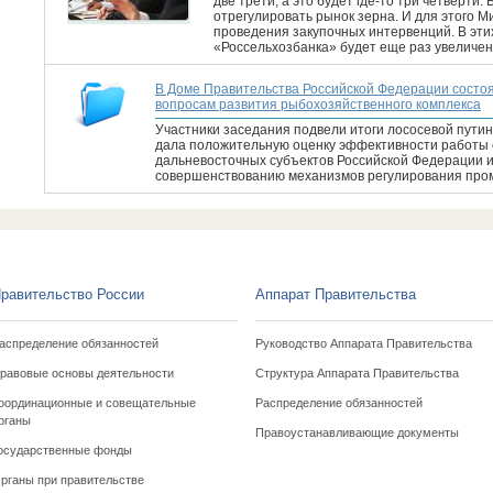
две трети, а это будет где-то три четверти.
отрегулировать рынок зерна. И для этого 
проведения закупочных интервенций. В этих
«Россельхозбанка» будет еще раз увеличен
В Доме Правительства Российской Федерации состо
вопросам развития рыбохозяйственного комплекса
Участники заседания подвели итоги лососевой пути
дала положительную оценку эффективности работы с
дальневосточных субъектов Российской Федерации 
совершенствованию механизмов регулирования про
равительство России
Аппарат Правительства
аспределение обязанностей
Руководство Аппарата Правительства
равовые основы деятельности
Структура Аппарата Правительства
оординационные и совещательные
Распределение обязанностей
рганы
Правоустанавливающие документы
осударственные фонды
рганы при правительстве