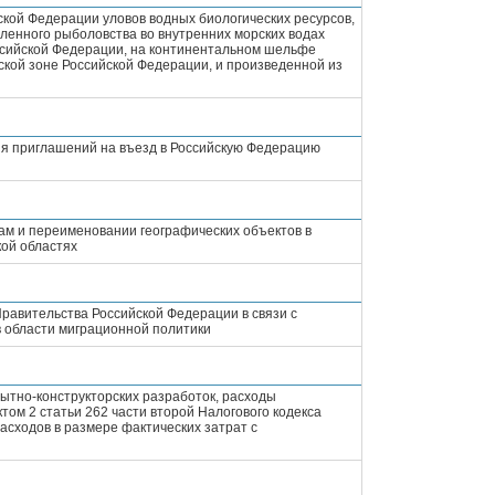
ской Федерации уловов водных биологических ресурсов,
енного рыболовства во внутренних морских водах
ссийской Федерации, на континентальном шельфе
ской зоне Российской Федерации, и произведенной из
ия приглашений на въезд в Российскую Федерацию
ам и переименовании географических объектов в
кой областях
равительства Российской Федерации в связи с
 области миграционной политики
ытно-конструкторских разработок, расходы
том 2 статьи 262 части второй Налогового кодекса
асходов в размере фактических затрат с