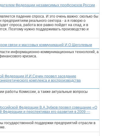
седателем Федерации независимых профсоюзов России
вляется падение спроса. И это очень важно: сколько бы
и предприятиям реального сектора - а я говорю о
удет спроса, работа все равно пойдет на спад, и в
ится. Поэтому нужно поддерживать производство и
тром связи и массовых коммуникаций И.О.Щеголевым
области информационно-коммуникационных технологий, а
финансового кризиса.
ой Федерации И.И.Сечин провел заседание
энергетического комплекса и воспроизводства
ии работы Комиссии, а также актуальные вопросы
оссийской Федерации В.А.Зубков провел совещание «О
 Федерации и перспективах его развития в 2009 —
ы государственной поддержки предприятий отрасли в
ке.