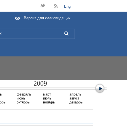
t
B
Eng
Версия для слабовидящих
L
2009
ь
февраль
март
апрель
июнь
июль
август
брь
октябрь
ноябрь
декабрь