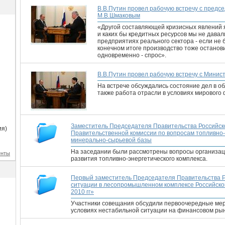
В.В.Путин провел рабочую встречу с пред
М.В.Шмаковым
«Другой составляющей кризисных явлений я
и каких бы кредитных ресурсов мы не давал
предприятиях реального сектора - если не б
конечном итоге производство тоже останов
одновременно - спрос».
В.В.Путин провел рабочую встречу с Минис
На встрече обсуждались состояние дел в 
также работа отрасли в условиях мирового 
Заместитель Председателя Правительства Российск
ия)
Правительственной комиссии по вопросам топливно-
минерально-сырьевой базы
На заседании были рассмотрены вопросы организац
енты
развития топливно-энергетического комплекса.
Первый заместитель Председателя Правительства Р
ситуации в лесопромышленном комплексе Российской
2010 гг»
Участники совещания обсудили первоочередные мер
условиях нестабильной ситуации на финансовом рын