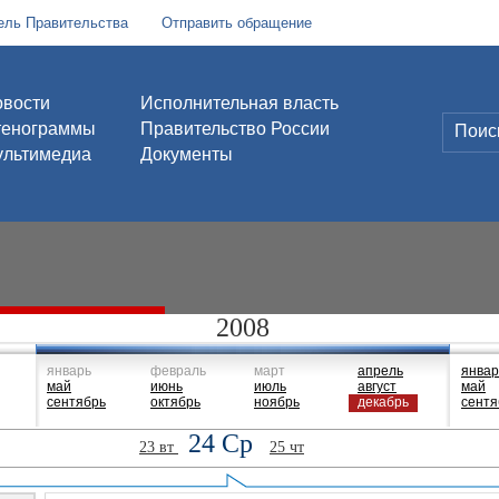
ель Правительства
Отправить обращение
вости
Исполнительная власть
тенограммы
Правительство России
льтимедиа
Документы
2008
январь
февраль
март
апрель
январ
май
июнь
июль
август
май
сентябрь
октябрь
ноябрь
декабрь
сентя
24 Ср
23 вт
25 чт