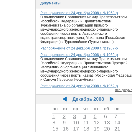
Документы
Распоряжение от 24 декабря 2008 г. №1968-р
О подписании Соглашения между Правительством
Российской Федерации и Правительством
Туркменистана об организации прямого
международного железнодорожно-паромного
сообщения через порты Астраханского
воднотранспортного узла, Махачкала (Российская
Федерация) и Туркменбаши (Туркменистан)
Распоряжение от 24 декабря 2008 г. №1967-р
Распоряжение от 24 декабря 2008 г. №1969-р
О подписании Соглашения между Правительством
Российской Федерации и Правительством Турецкой
Республики об организации смешанного
международного железнодорожно-паромного
сообщения через порты Кавказ (Российская Федерац
и Самсун (Турецкая Республика)
Распоряжение от 24 декабря 2008 г. №1962-р
все докум
Декабрь 2008
пн
вт
ср
чт
пт
сб
вс
1
2
3
4
5
6
7
8
9
10
11
12
13
14
15
16
17
18
19
20
21