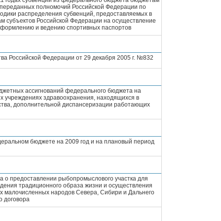
11 годах субвенций из федерального бюджета бюджетам
 переданных полномочий Российской Федерации по
одики распределения субвенций, предоставляемых в
ам субъектов Российской Федерации на осуществление
оформлению и ведению спортивных паспортов
ва Российской Федерации от 29 декабря 2005 г. №832
юджетных ассигнований федерального бюджета на
х учреждениях здравоохранения, находящихся в
тства, дополнительной диспансеризации работающих
еральном бюджете на 2009 год и на плановый период
ра о предоставлении рыбопромыслового участка для
едения традиционного образа жизни и осуществления
х малочисленных народов Севера, Сибири и Дальнего
о договора