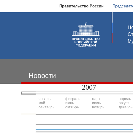
Правительство России
Председат
Но
С
Му
Новости
2007
январь
февраль
март
апрель
май
июнь
июль
август
сентябрь
октябрь
ноябрь
декабрь