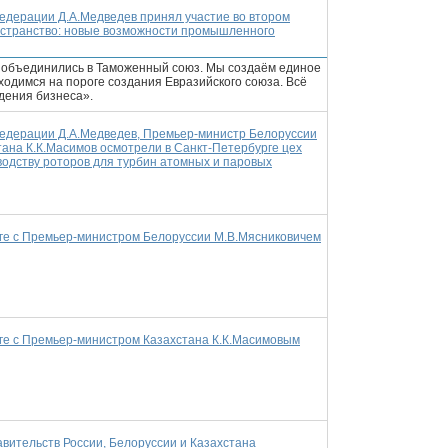
едерации Д.А.Медведев принял участие во втором
остранство: новые возможности промышленного
ы объединились в Таможенный союз. Мы создаём единое
ходимся на пороге создания Евразийского союза. Всё
дения бизнеса».
едерации Д.А.Медведев, Премьер-министр Белоруссии
ана К.К.Масимов осмотрели в Санкт-Петербурге цех
дству роторов для турбин атомных и паровых
рге с Премьер-министром Белоруссии М.В.Мясниковичем
рге с Премьер-министром Казахстана К.К.Масимовым
авительств России, Белоруссии и Казахстана