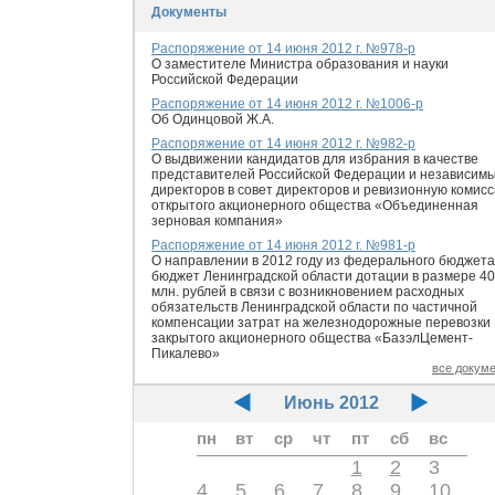
Документы
Распоряжение от 14 июня 2012 г. №978-р
О заместителе Министра образования и науки
Российской Федерации
Распоряжение от 14 июня 2012 г. №1006-р
Об Одинцовой Ж.А.
Распоряжение от 14 июня 2012 г. №982-р
О выдвижении кандидатов для избрания в качестве
представителей Российской Федерации и независим
директоров в совет директоров и ревизионную комис
открытого акционерного общества «Объединенная
зерновая компания»
Распоряжение от 14 июня 2012 г. №981-р
О направлении в 2012 году из федерального бюджета
бюджет Ленинградской области дотации в размере 4
млн. рублей в связи с возникновением расходных
обязательств Ленинградской области по частичной
компенсации затрат на железнодорожные перевозки
закрытого акционерного общества «БазэлЦемент-
Пикалево»
все докум
Июнь 2012
пн
вт
ср
чт
пт
сб
вс
1
2
3
4
5
6
7
8
9
10