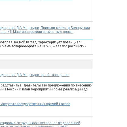
едерации Д.А.Медведев, Премьер-министр Белоруссии
ана К.К.Масимов провели совместную пресс-
оторая, на мой взгляд, характеризует потенциал
 объёма товарооборота на 36%», – заявил российский
едерации Д.А.Медведев провёл заседание
представить в Правительство предложения по внесению
ии в России и план мероприятий по её реализации до
 лауреата государственных премий России
поздравил сотрудников и ветеранов Федеральной