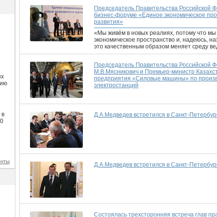
Председатель Правительства Российской Ф
бизнес-форуме «Единое экономическое пр
развития»
«Мы живём в новых реалиях, потому что м
экономическое пространство и, надеюсь, на
это качественным образом меняет среду ве
Председатель Правительства Российской Ф
М.В.Мясникович и Премьер-министр Казахст
ых
предприятия «Силовые машины» по произво
сию
электростанций
 в
Д.А.Медведев встретился в Санкт-Петербу
00
енты
Д.А.Медведев встретился в Санкт-Петербу
Состоялась трехсторонняя встреча глав пр