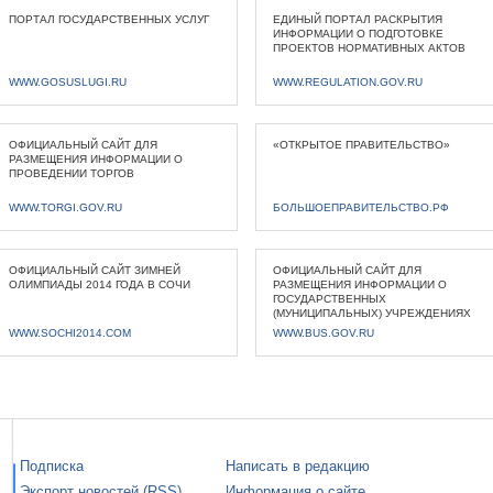
ПОРТАЛ ГОСУДАРСТВЕННЫХ УСЛУГ
ЕДИНЫЙ ПОРТАЛ РАСКРЫТИЯ
ИНФОРМАЦИИ О ПОДГОТОВКЕ
ПРОЕКТОВ НОРМАТИВНЫХ АКТОВ
WWW.GOSUSLUGI.RU
WWW.REGULATION.GOV.RU
ОФИЦИАЛЬНЫЙ САЙТ ДЛЯ
«ОТКРЫТОЕ ПРАВИТЕЛЬСТВО»
РАЗМЕЩЕНИЯ ИНФОРМАЦИИ О
ПРОВЕДЕНИИ ТОРГОВ
WWW.TORGI.GOV.RU
БОЛЬШОЕПРАВИТЕЛЬСТВО.РФ
ОФИЦИАЛЬНЫЙ САЙТ ЗИМНЕЙ
ОФИЦИАЛЬНЫЙ САЙТ ДЛЯ
ОЛИМПИАДЫ 2014 ГОДА В СОЧИ
РАЗМЕЩЕНИЯ ИНФОРМАЦИИ О
ГОСУДАРСТВЕННЫХ
(МУНИЦИПАЛЬНЫХ) УЧРЕЖДЕНИЯХ
WWW.SOCHI2014.COM
WWW.BUS.GOV.RU
Подписка
Написать в редакцию
Экспорт новостей (RSS)
Информация о сайте