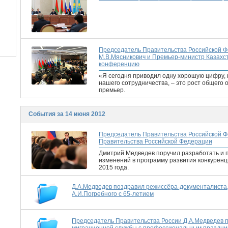
Председатель Правительства Российской Ф
М.В.Мясникович и Премьер-министр Казахст
конференцию
«Я сегодня приводил одну хорошую цифру, к
нашего сотрудничества, – это рост общего
премьер.
События за 14 июня 2012
Председатель Правительства Российской Ф
Правительства Российской Федерации
Дмитрий Медведев поручил разработать и 
изменений в программу развития конкуренц
2015 года.
Д.А.Медведев поздравил режиссёра-документалиста,
А.И.Погребного с 65-летием
Председатель Правительства России Д.А.Медведев 