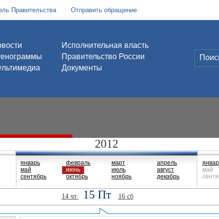
ель Правительства
Отправить обращение
вости
Исполнительная власть
тенограммы
Правительство России
льтимедиа
Документы
2012
январь
февраль
март
апрель
январ
май
июнь
июль
август
май
сентябрь
октябрь
ноябрь
декабрь
сентя
15 Пт
14 чт
16 сб