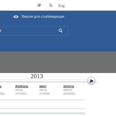
t
B
Eng
Версия для слабовидящих
L
2013
ь
февраль
март
апрель
июнь
июль
август
брь
октябрь
ноябрь
декабрь