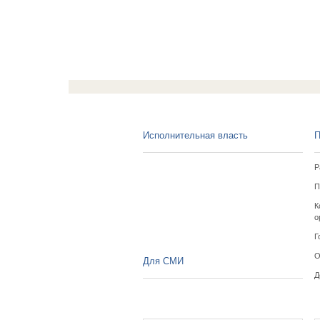
Исполнительная власть
П
Р
П
К
о
Г
О
Для СМИ
Д