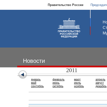
Правительство России
Председат
Но
С
Му
Новости
2011
январь
февраль
март
апрель
май
июнь
июль
август
сентябрь
октябрь
ноябрь
декабрь