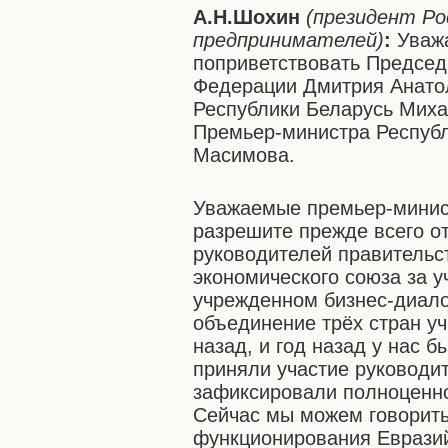
А.Н.Шохин
(президент Ро
предпринимателей)
:
Уважа
поприветствовать Председ
Федерации Дмитрия Анато
Республики Беларусь Мих
Премьер-министра Респуб
Масимова.
Уважаемые премьер-минист
разрешите прежде всего о
руководителей правительст
экономического союза за 
учрежденном бизнес-диало
объединение трёх стран уч
назад, и год назад у нас 
приняли участие руководи
зафиксировали полноценно
Сейчас мы можем говорить
функционирования Евразий