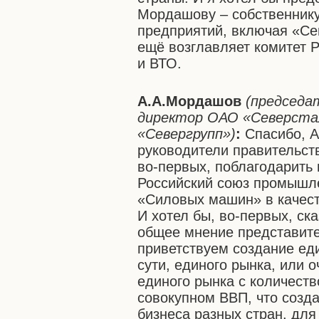
Мордашову – собственнику
предприятий, включая «Се
ещё возглавляет комитет 
и ВТО.
А.А.Мордашов
(председа
директор ОАО «Северста
«Севергрупп»)
:
Спасибо, А
руководители правительств
во-первых, поблагодарить 
Российский союз промышл
«Силовых машин» в качес
И хотел бы, во-первых, ска
общее мнение представител
приветствуем создание еди
сути, единого рынка, или 
единого рынка с количеств
совокупном ВВП, что созд
бизнеса разных стран, для