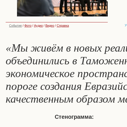
У
Событие
/
Фото
/
Аудио
/
Видео
/
Справка
«Мы живём в новых реал
объединились в Таможен
экономическое пространс
пороге создания Евразийс
качественным образом ме
Стенограмма: