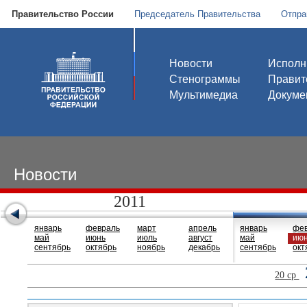
Правительство России
Председатель Правительства
Отпра
Новости
Исполн
Стенограммы
Правит
Мультимедиа
Докуме
Новости
2011
январь
февраль
март
апрель
январь
фе
май
июнь
июль
август
май
ию
сентябрь
октябрь
ноябрь
декабрь
сентябрь
окт
20 ср