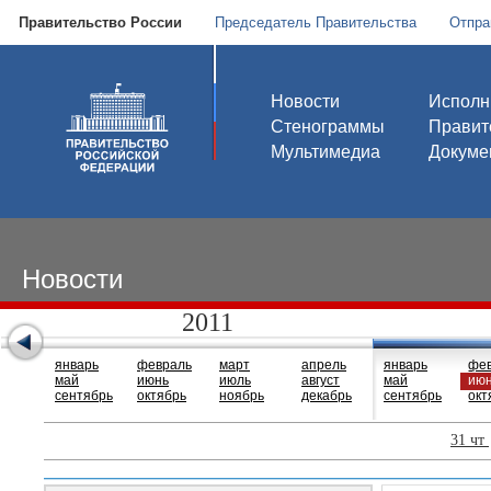
Правительство России
Председатель Правительства
Отпра
Новости
Исполн
Стенограммы
Правит
Мультимедиа
Докуме
Новости
2011
январь
февраль
март
апрель
январь
фе
май
июнь
июль
август
май
ию
сентябрь
октябрь
ноябрь
декабрь
сентябрь
окт
31 чт