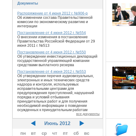
Документы
Распоряжение от 4 июня 2012 г. №906-р
Об изменении состава Правительственной
комиссии по экономическому развитию и
интеграции
Постановление от 4 июня 2012 г. №554
О внесении изменения в постановление
Правительства Российской Федерации от 29
июня 2011 г. №513
Постановление от 4 июня 2012 г. №550
Об утверждении инвестиционных деклараций
государственной управляющей компании
средствами выплатного резерва
Постановление от 4 июня 2012 г. №553
Об утверждении перечня аудиовизуальных,
электронных и иных технических средств
надзора и контроля, используемых
исправительными центрами для
предупреждения преступлений, нарушений
порядка и условий отбывания
принудительных работ и для получения
необходимой информации о поведении
осужденных к принудительным работам
все документы
Июнь 2012
пн
вт
ср
чт
пт
сб
вс