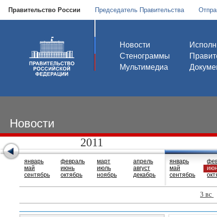
Правительство России
Председатель Правительства
Отпра
Новости
Исполн
Стенограммы
Правит
Мультимедиа
Докуме
Новости
2011
январь
февраль
март
апрель
январь
фе
май
июнь
июль
август
май
ию
сентябрь
октябрь
ноябрь
декабрь
сентябрь
окт
3 вс