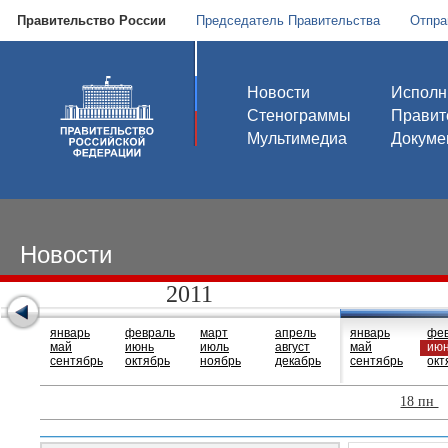
Правительство России
Председатель Правительства
Отпра
Новости
Исполн
Стенограммы
Правит
Мультимедиа
Докуме
Новости
2011
январь
февраль
март
апрель
январь
фе
май
июнь
июль
август
май
ию
сентябрь
октябрь
ноябрь
декабрь
сентябрь
окт
18 пн