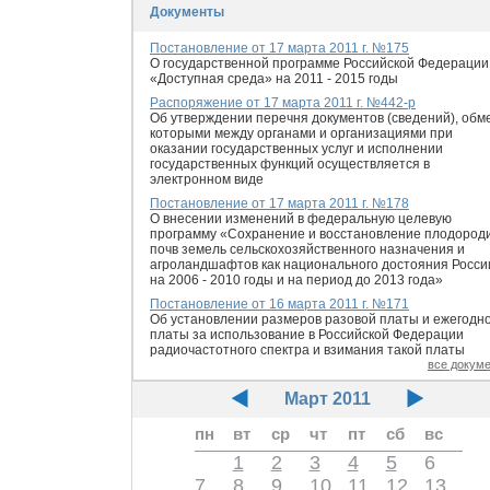
Документы
Постановление от 17 марта 2011 г. №175
О государственной программе Российской Федерации
«Доступная среда» на 2011 - 2015 годы
Распоряжение от 17 марта 2011 г. №442-р
Об утверждении перечня документов (сведений), обм
которыми между органами и организациями при
оказании государственных услуг и исполнении
государственных функций осуществляется в
электронном виде
Постановление от 17 марта 2011 г. №178
О внесении изменений в федеральную целевую
программу «Сохранение и восстановление плодород
почв земель сельскохозяйственного назначения и
агроландшафтов как национального достояния Росси
на 2006 - 2010 годы и на период до 2013 года»
Постановление от 16 марта 2011 г. №171
Об установлении размеров разовой платы и ежегодн
платы за использование в Российской Федерации
радиочастотного спектра и взимания такой платы
все докум
Март 2011
пн
вт
ср
чт
пт
сб
вс
1
2
3
4
5
6
7
8
9
10
11
12
13