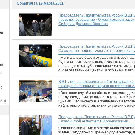
События за 19 марта 2011
Председатель Правительства России В.В.Пу
проведет совещание «О комплексном разви
Сибири и Дальнего Востока»
ен
Председатель Правительства России В.В.Пу
Сахалинске, принял участие в церемонии п
«Мы и дальше будем осуществлять все наши
будем строить здесь новые жилые кварталы
ия
прокладывать трубопроводные системы, с
образовательные центры, а это значит, что
и
В.В.Путин ознакомился с работой ситуацио
совещание в связи с аварией на японской 
ой
«Все наши службы сработали так, как и дол
предупреждения цунами, это касается и раб
енты
цунами. Это касается и приведения в готов
неблагоприятного развития ситуации с япо
Председатель Правительства России В.В.Пу
Сахалинской области А.В.Хорошавиным
Основное внимание в беседе было уделено
жилья. Как доложил Премьеру губернатор, д