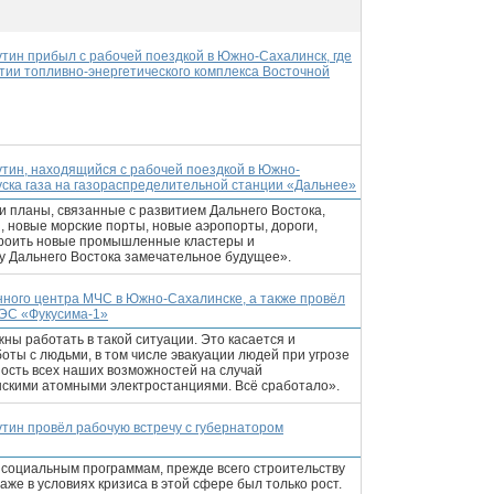
тин прибыл с рабочей поездкой в Южно-Сахалинск, где
тии топливно-энергетического комплекса Восточной
тин, находящийся с рабочей поездкой в Южно-
уска газа на газораспределительной станции «Дальнее»
 планы, связанные с развитием Дальнего Востока,
, новые морские порты, новые аэропорты, дороги,
троить новые промышленные кластеры и
 у Дальнего Востока замечательное будущее».
нного центра МЧС в Южно-Сахалинске, а также провёл
АЭС «Фукусима-1»
жны работать в такой ситуации. Это касается и
оты с людьми, в том числе эвакуации людей при угрозе
ность всех наших возможностей на случай
нскими атомными электростанциями. Всё сработало».
тин провёл рабочую встречу с губернатором
 социальным программам, прежде всего строительству
аже в условиях кризиса в этой сфере был только рост.