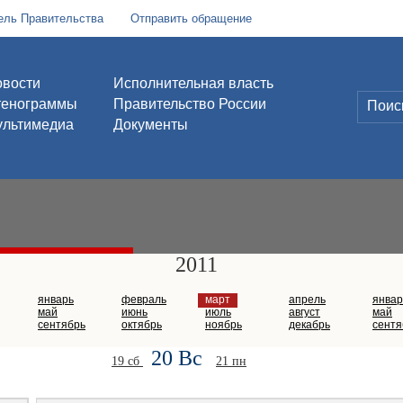
ель Правительства
Отправить обращение
вости
Исполнительная власть
тенограммы
Правительство России
льтимедиа
Документы
2011
январь
февраль
март
апрель
январ
май
июнь
июль
август
май
сентябрь
октябрь
ноябрь
декабрь
сентя
20 Вс
19 сб
21 пн