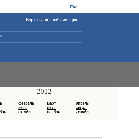
t
B
Eng
Версия для слабовидящих
L
2012
ь
февраль
март
апрель
июнь
июль
август
брь
октябрь
ноябрь
декабрь