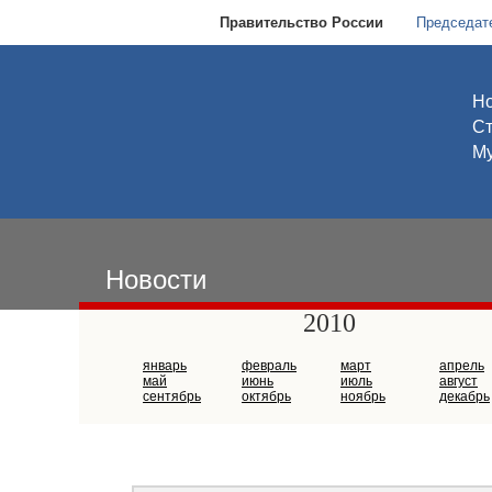
Правительство России
Председат
Но
С
Му
Новости
2010
январь
февраль
март
апрель
май
июнь
июль
август
сентябрь
октябрь
ноябрь
декабрь