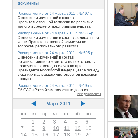
Документы
Распоряжение от 24 марта 2011 г. №497-р
О внесении изменений в состав
Правительственной комиссии по развитию
малого и среднего предпринимательства
Распоряжение от 24 марта 2011 г. № 506-р
О внесении изменений в состав федеральной
части Правительственной комиссии по
вопросам регионального развития
Распоряжение от 24 марта 2011 г. № 505-р
О внесении изменений в состав
организационного комитета по подготовке и
проведению ежегодно скачек на приз
Президента Российской Федерации за победу
в скачках на лошадях чистокровной верховой
породы
Распоряжение от 24 марта 2011 г. №495-р
Об ОАО «Российские железные дороги»
все документы
Март 2011
пн
вт
ср
чт
пт
сб
вс
1
2
3
4
5
6
7
8
9
10
11
12
13
14
15
16
17
18
19
20