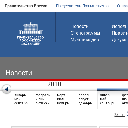
Правительство России
Председатель Правительства
Отпра
Новости
Исполн
Стенограммы
Правит
Мультимедиа
Докуме
Новости
2010
январь
февраль
март
апрель
январь
фе
май
июнь
июль
август
май
ию
сентябрь
октябрь
ноябрь
декабрь
сентябрь
окт
25 пт