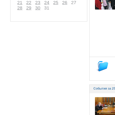
21
22
23
24
25
26
27
28
29
30
31
События за 25