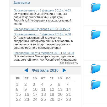
Документы
Постановление от 6 февраля 2010 г. №63
Об утверждении Инструкции о порядке
допуска должностных лиц и граждан
Российской Федерации к государственной
тайне
Распоряжение 6 февраля 2010 г. №153-р
Постановление от 6 февраля 2010 г. №60
О Правительственной комиссии по
внедрению информационных технологий в
деятельность государственных органов и
органов местного самоуправления
Распоряжение от 4 февраля 2010 г. №139-р
О заместителе Министра спорта, туризма и
молодежной политики Российской Федерации
все документы
Февраль 2010
пн
вт
ср
чт
пт
сб
вс
1
2
3
4
5
6
7
8
9
10
11
12
13
14
15
16
17
18
19
20
21
22
23
24
25
26
27
28