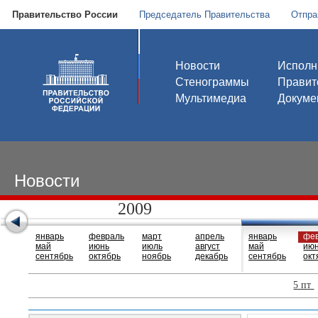
Правительство России
Председатель Правительства
Отпра
Новости
Исполн
Стенограммы
Правит
Мультимедиа
Докуме
Новости
2009
январь
февраль
март
апрель
январь
фе
май
июнь
июль
август
май
ию
сентябрь
октябрь
ноябрь
декабрь
сентябрь
окт
5 пт