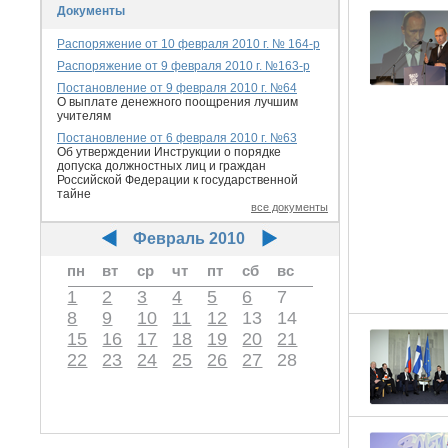
Документы
Распоряжение от 10 февраля 2010 г. № 164-р
Распоряжение от 9 февраля 2010 г. №163-р
Постановление от 9 февраля 2010 г. №64
О выплате денежного поощрения лучшим
учителям
Постановление от 6 февраля 2010 г. №63
Об утверждении Инструкции о порядке
допуска должностных лиц и граждан
Российской Федерации к государственной
тайне
все документы
Февраль 2010
пн
вт
ср
чт
пт
сб
вс
1
2
3
4
5
6
7
8
9
10
11
12
13
14
15
16
17
18
19
20
21
22
23
24
25
26
27
28