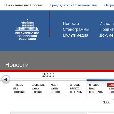
Правительство России
Председатель Правительства
Отпра
Новости
Исполн
Стенограммы
Правит
Мультимедиа
Докуме
Новости
2009
январь
февраль
март
апрель
январь
фе
май
июнь
июль
август
май
ию
сентябрь
октябрь
ноябрь
декабрь
сентябрь
окт
9 вт