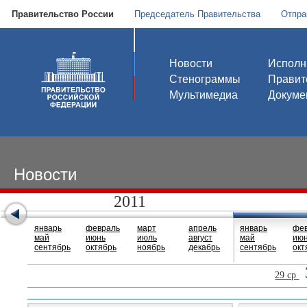
Правительство России
Председатель Правительства
Отпра
Новости
Исполн
Стенограммы
Правит
Мультимедиа
Докуме
Новости
2011
январь
февраль
март
апрель
январь
фе
май
июнь
июль
август
май
ию
сентябрь
октябрь
ноябрь
декабрь
сентябрь
окт
29 ср