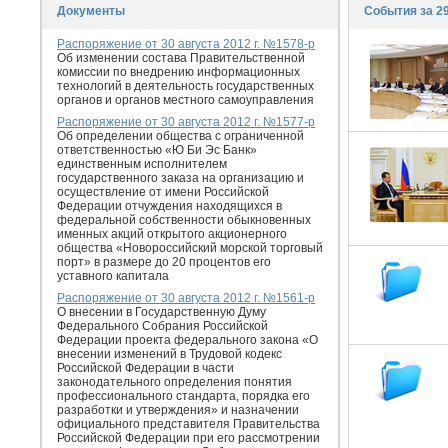
Документы
События за 29
Распоряжение от 30 августа 2012 г. №1578-р
Об изменении состава Правительственной
комиссии по внедрению информационных
технологий в деятельность государственных
органов и органов местного самоуправления
Распоряжение от 30 августа 2012 г. №1577-р
Об определении общества с ограниченной
ответственностью «Ю Би Эс Банк»
единственным исполнителем
государственного заказа на организацию и
осуществление от имени Российской
Федерации отчуждения находящихся в
федеральной собственности обыкновенных
именных акций открытого акционерного
общества «Новороссийский морской торговый
порт» в размере до 20 процентов его
уставного капитала
Распоряжение от 30 августа 2012 г. №1561-р
О внесении в Государственную Думу
Федерального Собрания Российской
Федерации проекта федерального закона «О
внесении изменений в Трудовой кодекс
Российской Федерации в части
законодательного определения понятия
профессионального стандарта, порядка его
разработки и утверждения» и назначении
официального представителя Правительства
Российской Федерации при его рассмотрении