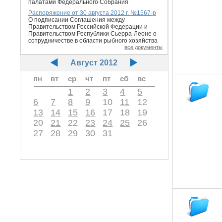
палатами Федерального Собрания
Распоряжение от 30 августа 2012 г. №1567-р
О подписании Соглашения между
Правительством Российской Федерации и
Правительством Республики Сьерра-Леоне о
сотрудничестве в области рыбного хозяйства
все документы
Август 2012
пн
вт
ср
чт
пт
сб
вс
1
2
3
4
5
6
7
8
9
10
11
12
13
14
15
16
17
18
19
20
21
22
23
24
25
26
27
28
29
30
31