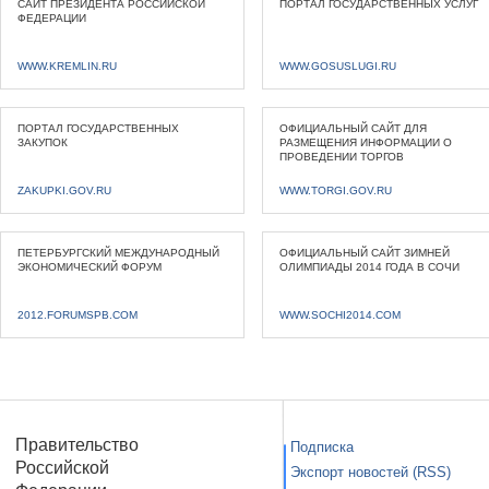
САЙТ ПРЕЗИДЕНТА РОССИЙСКОЙ
ПОРТАЛ ГОСУДАРСТВЕННЫХ УСЛУГ
ФЕДЕРАЦИИ
WWW.KREMLIN.RU
WWW.GOSUSLUGI.RU
ПОРТАЛ ГОСУДАРСТВЕННЫХ
ОФИЦИАЛЬНЫЙ САЙТ ДЛЯ
ЗАКУПОК
РАЗМЕЩЕНИЯ ИНФОРМАЦИИ О
ПРОВЕДЕНИИ ТОРГОВ
ZAKUPKI.GOV.RU
WWW.TORGI.GOV.RU
ПЕТЕРБУРГСКИЙ МЕЖДУНАРОДНЫЙ
ОФИЦИАЛЬНЫЙ САЙТ ЗИМНЕЙ
ЭКОНОМИЧЕСКИЙ ФОРУМ
ОЛИМПИАДЫ 2014 ГОДА В СОЧИ
2012.FORUMSPB.COM
WWW.SOCHI2014.COM
Правительство
Подписка
Российской
Экспорт новостей (RSS)