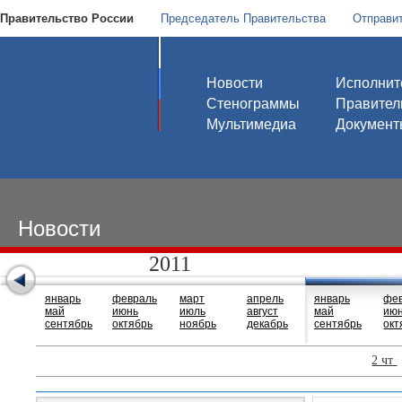
Правительство России
Председатель Правительства
Отправи
Новости
Исполнит
Стенограммы
Правител
Мультимедиа
Документ
Новости
2011
январь
февраль
март
апрель
январь
фе
май
июнь
июль
август
май
ию
сентябрь
октябрь
ноябрь
декабрь
сентябрь
окт
2 чт