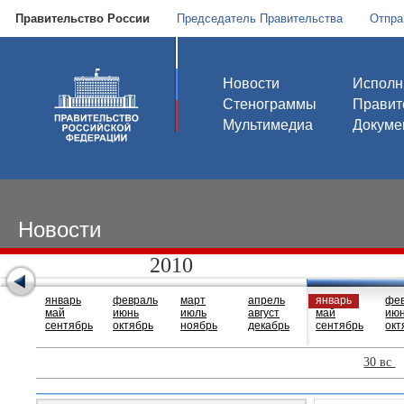
Правительство России
Председатель Правительства
Отпра
Новости
Исполн
Стенограммы
Правит
Мультимедиа
Докуме
Новости
2010
январь
февраль
март
апрель
январь
фе
май
июнь
июль
август
май
ию
сентябрь
октябрь
ноябрь
декабрь
сентябрь
окт
30 вс