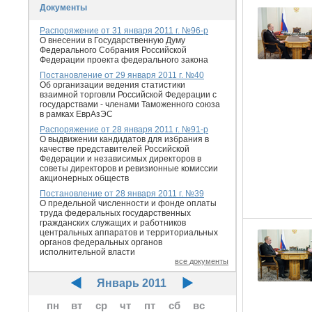
Документы
Распоряжение от 31 января 2011 г. №96-р
О внесении в Государственную Думу
Федерального Собрания Российской
Федерации проекта федерального закона
Постановление от 29 января 2011 г. №40
Об организации ведения статистики
взаимной торговли Российской Федерации с
государствами - членами Таможенного союза
в рамках ЕврАзЭС
Распоряжение от 28 января 2011 г. №91-р
О выдвижении кандидатов для избрания в
качестве представителей Российской
Федерации и независимых директоров в
советы директоров и ревизионные комиссии
акционерных обществ
Постановление от 28 января 2011 г. №39
О предельной численности и фонде оплаты
труда федеральных государственных
гражданских служащих и работников
центральных аппаратов и территориальных
органов федеральных органов
исполнительной власти
все документы
Январь 2011
пн
вт
ср
чт
пт
сб
вс