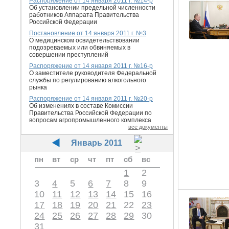
Распоряжение от 14 января 2011 г. №14-р
Об установлении предельной численности
работников Аппарата Правительства
Российской Федерации
Постановление от 14 января 2011 г. №3
О медицинском освидетельствовании
подозреваемых или обвиняемых в
совершении преступлений
Распоряжение от 14 января 2011 г. №16-р
О заместителе руководителя Федеральной
службы по регулированию алкогольного
рынка
Распоряжение от 14 января 2011 г. №20-р
Об изменениях в составе Комиссии
Правительства Российской Федерации по
вопросам агропромышленного комплекса
все документы
Январь 2011
пн
вт
ср
чт
пт
сб
вс
1
2
3
4
5
6
7
8
9
10
11
12
13
14
15
16
17
18
19
20
21
22
23
24
25
26
27
28
29
30
31