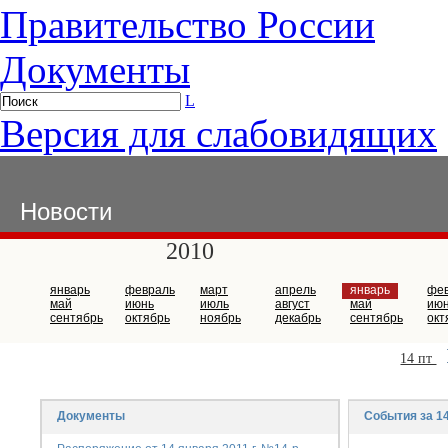
Правительство России
Документы
L
Версия для слабовидящих
Новости
2010
январь
февраль
март
апрель
январь
фе
май
июнь
июль
август
май
ию
сентябрь
октябрь
ноябрь
декабрь
сентябрь
окт
14 пт
Документы
События за 14