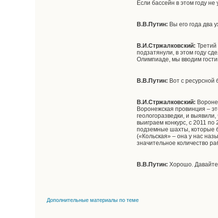
Если бассейн в этом году не 
В.В.Путин:
Вы его года два у
В.И.Стржалковский:
Третий 
подзатянули, в этом году с
Олимпиаде, мы вводим гости
В.В.Путин:
Вот с ресурсной 
В.И.Стржалковский:
Воронеж
Воронежская провинция – эт
геологоразведки, и выявили,
выиграем конкурс, с 2011 по
подземные шахты, которые б
(«Кольская» – она у нас наз
значительное количество раб
В.В.Путин:
Хорошо. Давайте
Дополнительные материалы по теме