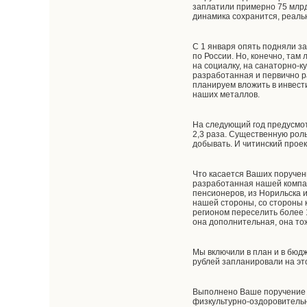
заплатили примерно 75 млрд
динамика сохранится, реал
С 1 января опять подняли за
по России. Но, конечно, там
на социалку, на санаторно-к
разработанная и первично р
планируем вложить в инвест
наших металлов.
На следующий год предусмотр
2,3 раза. Существенную роль
добывать. И читинский проек
Что касается Ваших поручени
разработанная нашей компа
пенсионеров, из Норильска 
нашей стороны, со стороны 
регионом переселить более 1
она дополнительная, она тож
Мы включили в план и в бюд
рублей запланировали на это
Выполнено Ваше поручение п
физкультурно-оздоровительн