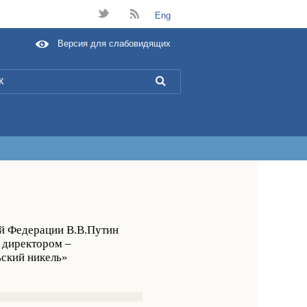
t
B
Eng
Версия для слабовидящих
L
ой Федерации В.В.Путин
 директором –
ский никель»