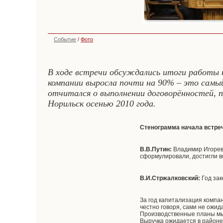
Событие
/
Фото
В ходе встречи обсуждались итоги работы к
компании выросла почти на 90% – это самы
отчитался о выполнении договорённостей, п
Норильск осенью 2010 года.
Стенограмма начала встре
В.В.Путин:
Владимир Игореви
сформулировали, достигли в
В.И.Стржалковский:
Год зак
За год капитализация компа
честно говоря, сами не ожида
Производственные планы мы 
Выручка ожидается в районе