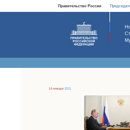
Правительство России
Председат
Но
С
Му
14 января
2011