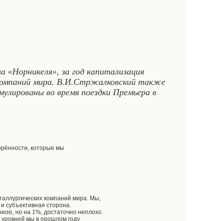
а «Норникеля», за год капитализация
 компаний мира. В.И.Стржалковский также
мулированы во время поездки Премьера в
ворённости, которые мы
таллургических компаний мира. Мы,
к и субъективная сторона.
юзе, но на 1%, достаточно неплохо.
 уровней мы в прошлом году