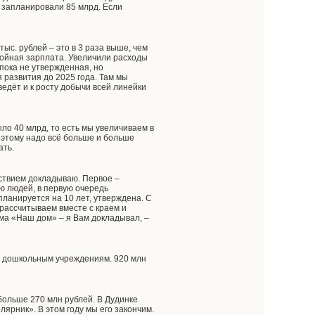
д запланировали 85 млрд. Если
ыс. рублей – это в 3 раза выше, чем
стойная зарплата. Увеличили расходы
 пока не утвержденная, но
 развития до 2025 года. Там мы
едёт и к росту добычи всей линейки
ыло 40 млрд, то есть мы увеличиваем в
поэтому надо всё больше и больше
ать.
ьствием докладываю. Первое –
ю людей, в первую очередь
ланируется на 10 лет, утверждена. С
 рассчитываем вместе с краем и
амма «Наш дом» – я Вам докладывал, –
по дошкольным учреждениям. 920 млн
ольше 270 млн рублей. В Дудинке
ярник». В этом году мы его закончим.