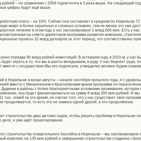
 рублей – по сравнению с 2009 годом почти в 3 раза выше. На следующий го
ьные цифры будут ещё выше.
работную плату – на 10%. Сейчас она составляет в среднем по Норильску 72 т
 люди живут в более серьёзных и сложных условиях, тем не менее это уже до
урортное лечение в этом году у нас запланировано 1 млрд 600 млн. Есть у нас
ассмотренная на совете директоров программа развития компании, стратегия
иционные проекты 32 млрд долларов за этот период, что соответственно прив
ено порядка 90 млрд рублей инвестиций. В истекшем году, в 2010-м, у нас б
 будет играть и то, что мы в шахты вкладываем, в руду. У нас беднеет руда, 
т вместе с государством (Вы его подписали, утвердили) активно будем осваив
й в Норильске в конце августа – начале сентября прошлого года, я с удовол
нией вместе с Минрегионом и Красноярским краем программа по переселени
и Дудинки в районы с более благоприятными условиями проживания, которая п
компании, она будет финансироваться на сумму 8 млрд 300 млн рублей. И мы
1 тыс. семей за это время, не считая того, что у нас существует своя прогр
е продолжается, то есть это не замена одной другой, а это продолжение.
жет строительство двух детских садов, чтобы решить проблему в Норильске 
 дело, и уже идёт проектирование.
о строительству плавательного бассейна в Норильске – мы запланировали б
ый комплекс на 135 млн рублей и завершение строительства стадиона «Запол