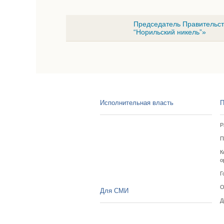
Председатель Правительст
“Норильский никель”»
Исполнительная власть
П
Р
П
К
о
Г
О
Для СМИ
Д