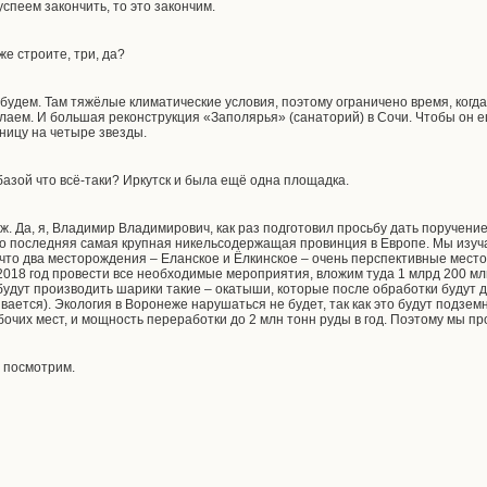
успеем закончить, то это закончим.
же строите, три, да?
будем. Там тяжёлые климатические условия, поэтому ограничено время, когд
делаем. И большая реконструкция «Заполярья» (санаторий) в Сочи. Чтобы он 
ницу на четыре звезды.
базой что всё-таки? Иркутск и была ещё одна площадка.
. Да, я, Владимир Владимирович, как раз подготовил просьбу дать поручение 
о последняя самая крупная никельсодержащая провинция в Европе. Мы изуч
 что два месторождения – Еланское и Ёлкинское – очень перспективные место
 2018 год провести все необходимые мероприятия, вложим туда 1 млрд 200 млн
удут производить шарики такие – окатыши, которые после обработки будут 
ывается). Экология в Воронеже нарушаться не будет, так как это будут подзем
очих мест, и мощность переработки до 2 млн тонн руды в год. Поэтому мы пр
 посмотрим.