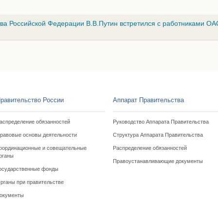
ва Российской Федерации В.В.Путин встретился с работниками О
равительство России
Аппарат Правительства
аспределение обязанностей
Руководство Аппарата Правительства
равовые основы деятельности
Структура Аппарата Правительства
оординационные и совещательные
Распределение обязанностей
рганы
Правоустанавливающие документы
осударственные фонды
рганы при правительстве
окументы