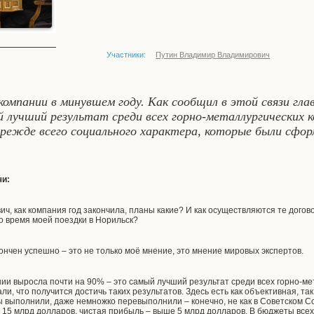
Участники:
Путин Владимир Владимирович
омпании в минувшем году. Как сообщил в этой связи глав
й лучший результат среди всех горно-металлургических
режде всего социального характера, которые были сфор
чи:
ч, как компания год закончила, планы какие? И как осуществляются те дого
о время моей поездки в Норильск?
ончен успешно – это не только моё мнение, это мнение мировых экспертов.
нии выросла почти на 90% – это самый лучший результат среди всех горно-ме
ли, что получится достичь таких результатов. Здесь есть как объективная, та
выполнили, даже немножко перевыполнили – конечно, не как в Советском Со
 15 млрд долларов, чистая прибыль – выше 5 млрд долларов. В бюджеты всех