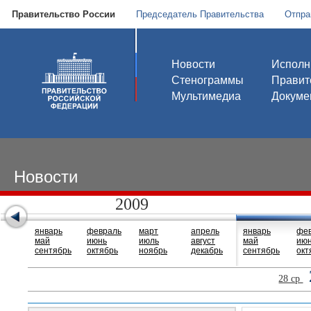
Правительство России
Председатель Правительства
Отпра
Новости
Исполн
Стенограммы
Правит
Мультимедиа
Докуме
Новости
2009
январь
февраль
март
апрель
январь
фе
май
июнь
июль
август
май
ию
сентябрь
октябрь
ноябрь
декабрь
сентябрь
окт
28 ср