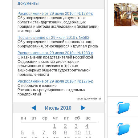
Документы
Распоряжение от 29 июля 2010 г. №1284-р
Об утверждении перечня документов в
области стандартизации, содержащих
правила и методы исследований (испытаний)
и измерений
Постановление от 29 июля 2010 г. №582
Об утверждении перечней низковольтного
оборудования, относящегося к группам риска
Распоряжение от 29 июля 2010 г. №1283-р
О назначении представителей Российской
Федерации в советах директоров и
ревизионных комиссиях открытых
акционерных обществ судостроительной
промышленности
Распоряжение от 29 июля 2010 г. №1276-р
О передаче в ведение
Росалкогольрегулирования отдельных
предприятий
все документы
Июль 2010
пн
вт
ср
чт
пт
сб
вс
1
2
3
4
5
6
7
8
9
10
11